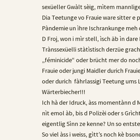
sexüeller Gwàlt sèig, mìtem mannlige 
Dia Teetunge vo Frauie ware sitter e p
Pàndemie un ìhre Ischrankunge meh o
D Froj, won i mìr stell, ìsch äb ìn d
Trànssexüelli stàtìstisch derzüe grach
„féminicide“ oder brücht mer do noch
Frauie oder jungi Maidler durich Frau
oder durich fàhrlassigi Teetung ums 
Wärterbiecher!!!
Ich hà der Idruck, àss momentànn d 
nìt emol àb, bis d Polizèi oder s Grìc
eigentlig Sìnn ze kenne? Un so entste
So viel àss i weiss, gìtt’s noch kè bs