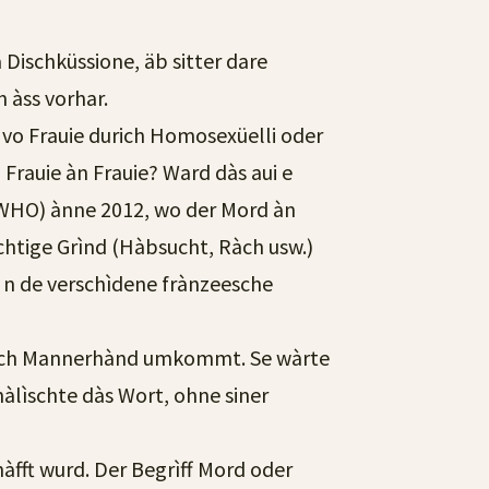
 Dischküssione, äb sitter dare
 àss vorhar.
e vo Frauie durich Homosexüelli oder
 Frauie àn Frauie? Ward dàs aui e
 (WHO) ànne 2012, wo der Mord àn
achtige Grìnd (Hàbsucht, Ràch usw.)
ì n de verschìdene frànzeesche
urich Mannerhànd umkommt. Se wàrte
rnàlìschte dàs Wort, ohne siner
chàfft wurd. Der Begrìff Mord oder