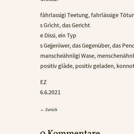
fàhrlassigi Teetung, fahrlässige Tötu
s Grìcht, das Gericht
e Dissi, ein Typ
s Gejjenìwer, das Gegenüber, das Pen
manscheähnligi Wase, menschenähnl
positiv glàde, positiv geladen, konnot
EZ
6.6.2021
←
Zurück
0 Kommentare