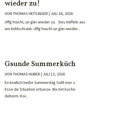
wieder zu!
VON
THOMAS HEITLINGER
|
JULI 26, 2026
Uffg'macht, un glei wieder zu. Des Häffele aus
am Kühlschrank: Uffg'macht un glei wieder...
Gsunde Summerküch
VON
THOMAS HUBER
|
JULI 13, 2026
En knallich heiße Summerdäg Sollt mer s´
Esse de Situation orbasse. Nix mit koche
dehorm. Koi...