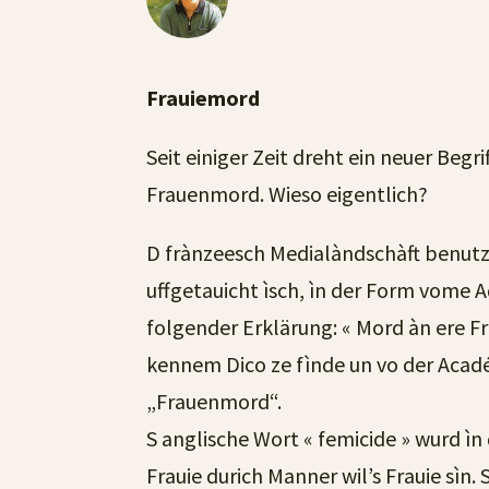
Frauiemord
Seit einiger Zeit dreht ein neuer Beg
Frauenmord. Wieso eigentlich?
D frànzeesch Medialàndschàft benutzt ì
uffgetauicht ìsch, ìn der Form vome 
folgender Erklärung: « Mord àn ere Fr
kennem Dico ze fìnde un vo der Acadé
„Frauenmord“.
S anglische Wort « femicide » wurd ìn 
Frauie durich Manner wil’s Frauie sìn.