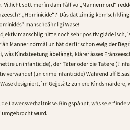
ie. Villicht sott mer ìn dam Fàll vo „Mannermord“ redd
ànzeesch? „Hominicide“? Dàs dat zìmlig komisch klìn
ominidés“ manscheähnligi Wase!
jektiv manschlig hìtte noch sehr positiv glàde ìsch, ìs
 àn Manner normàl un hät derfìr schon ewig der Begrìf
 aui, wàs Kìndsteetung àbelàngt, klàrer àsses Frànzeesc
ettre un infanticide), der Täter oder die Tätere (l’i
tiv verwande! (un crime infanticide) Wahrend uff Elsas
 Wase designiert, ìm Gejjesàtz zun ere Kìndsmärdere,
t de Lawensverhaltnisse. Bìn gspànnt, wàs se erfìnde w
e“ umgebrocht wurd.