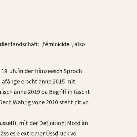
ienlandschaft: „féminicide“, also
 19. Jh. ìn der frànzeesch Sproch
“ afànge erscht ànne 2015 mìt
ìsch ànne 2019 da Begrìff ìn fàscht
büech Wahrig vone 2010 steht nit vo
ussell), mìt der Definition: Mord àn
, àss es e extremer Üssdruck vo