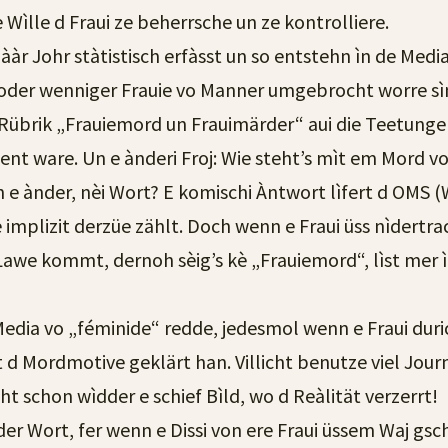
Wìlle d Fraui ze beherrsche un ze kontrolliere.
ààr Johr stàtistisch erfàsst un so entstehn ìn de Media
der wenniger Frauie vo Manner umgebrocht worre sìn
are Rübrik „Frauiemord un Frauimärder“ aui die Teetung
ent ware. Un e ànderi Froj: Wie steht’s mìt em Mord vo
 e ànder, nèi Wort? E komischi Àntwort lìfert d OMS
ie implizit derzüe zählt. Doch wenn e Fraui üss nìdertr
Lawe kommt, dernoh sèig’s kè „Frauiemord“, lìst mer 
Media vo „féminide“ redde, jedesmol wenn e Fraui d
ht d Mordmotive geklärt han. Villicht benutze viel Jou
ht schon wìdder e schief Bìld, wo d Reàlität verzerrt!
onder Wort, fer wenn e Dissi von ere Fraui üssem Waj gs