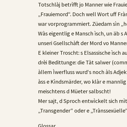
Totschlàj betrìfft jo Manner wie Frau
„Frauiemord“. Doch well Wort uff Fr
war vorprogrammiert. Züedam sìn „h
Wàs eigentlig e Mansch ìsch, un äb s Ad
unseri Gsellschàft der Mord vo Manner
E kleiner Troscht: s Elsassische ìsch
drèi Bedittunge: die Tàt salwer (comm
àllem Ìwerfluss wurd‘s noch àls Adjek
àss e Kìndsmärder, wo klàr e mannlig
meischtens d Müeter salbscht!
Mer sajt, d Sproch entwìckelt sich mì
„Transgender“ oder e „Trànssexüell
Glossar