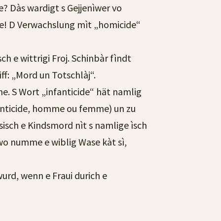
e? Dàs wardigt s Gejjenìwer vo
ge! D Verwachslung mìt „homicide“
ch e wittrigi Froj. Schinbàr fìndt
f: „Mord un Totschlàj“.
he. S Wort „infanticide“ hät namlig
nfanticide, homme ou femme) un zu
sisch e Kindsmord nìt s namlige ìsch
 wo numme e wiblig Wase kàt sì,
urd, wenn e Fraui durich e