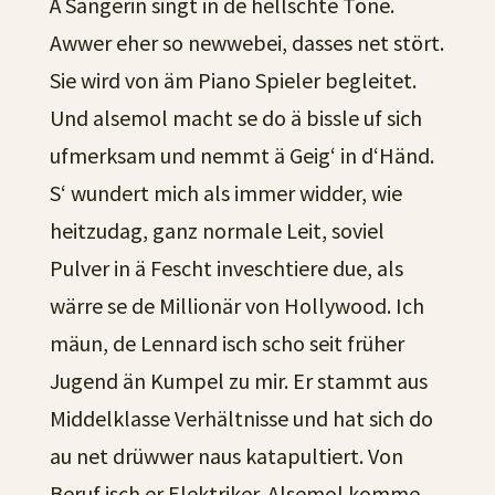
Ä Sängerin singt in de hellschte Töne.
Awwer eher so newwebei, dasses net stört.
Sie wird von äm Piano Spieler begleitet.
Und alsemol macht se do ä bissle uf sich
ufmerksam und nemmt ä Geig‘ in d‘Händ.
S‘ wundert mich als immer widder, wie
heitzudag, ganz normale Leit, soviel
Pulver in ä Fescht inveschtiere due, als
wärre se de Millionär von Hollywood. Ich
mäun, de Lennard isch scho seit früher
Jugend än Kumpel zu mir. Er stammt aus
Middelklasse Verhältnisse und hat sich do
au net drüwwer naus katapultiert. Von
Beruf isch er Elektriker. Alsemol komme