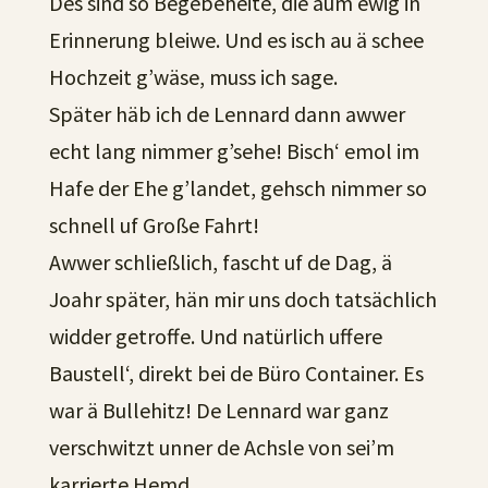
Des sind so Begebeheite, die äum ewig in
Erinnerung bleiwe. Und es isch au ä schee
Hochzeit g’wäse, muss ich sage.
Später häb ich de Lennard dann awwer
echt lang nimmer g’sehe! Bisch‘ emol im
Hafe der Ehe g’landet, gehsch nimmer so
schnell uf Große Fahrt!
Awwer schließlich, fascht uf de Dag, ä
Joahr später, hän mir uns doch tatsächlich
widder getroffe. Und natürlich uffere
Baustell‘, direkt bei de Büro Container. Es
war ä Bullehitz! De Lennard war ganz
verschwitzt unner de Achsle von sei’m
karrierte Hemd.