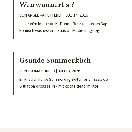
Wen wunnert’s ?
VON
ANGELIKA FUTTERER
|
JULI 14, 2026
- zu mei'm ledschde KI-Theme-Beitrag - Jeden Dag
konnsch was iwwer se aus de Medie mitgriege...
Gsunde Summerküch
VON
THOMAS HUBER
|
JULI 13, 2026
En knallich heiße Summerdäg Sollt mer s´ Esse de
Situation orbasse. Nix mit koche dehorm. Koi...