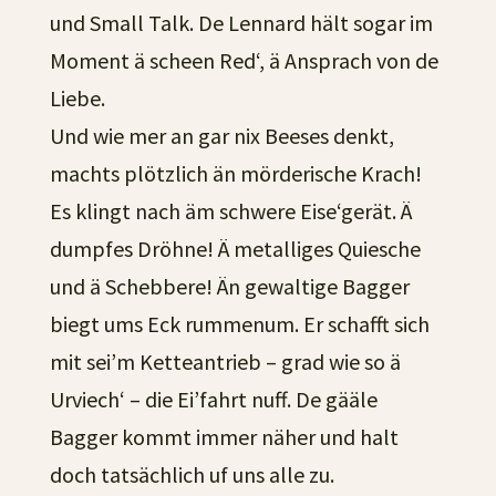
und Small Talk. De Lennard hält sogar im
Moment ä scheen Red‘, ä Ansprach von de
Liebe.
Und wie mer an gar nix Beeses denkt,
machts plötzlich än mörderische Krach!
Es klingt nach äm schwere Eise‘gerät. Ä
dumpfes Dröhne! Ä metalliges Quiesche
und ä Schebbere! Än gewaltige Bagger
biegt ums Eck rummenum. Er schafft sich
mit sei’m Ketteantrieb – grad wie so ä
Urviech‘ – die Ei’fahrt nuff. De gääle
Bagger kommt immer näher und halt
doch tatsächlich uf uns alle zu.