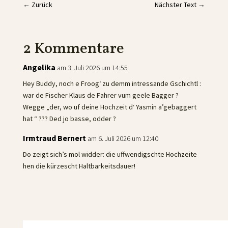
←
Zurück
Nächster Text
→
2 Kommentare
Angelika
am 3. Juli 2026 um 14:55
Hey Buddy, noch e Froog‘ zu demm intressande Gschichtl :
war de Fischer Klaus de Fahrer vum geele Bagger ?
Wegge „der, wo uf deine Hochzeit d‘ Yasmin a’gebaggert
hat “ ??? Ded jo basse, odder ?
Irmtraud Bernert
am 6. Juli 2026 um 12:40
Do zeigt sich’s mol widder: die uffwendigschte Hochzeite
hen die kürzescht Haltbarkeitsdauer!