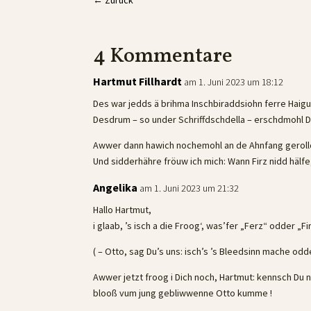
←
Zurück
4 Kommentare
Hartmut Fillhardt
am 1. Juni 2023 um 18:12
Des war jedds ä brihma Inschbiraddsiohn ferre Haigu
Desdrum – so under Schriffdschdella – erschdmohl D
Awwer dann hawich nochemohl an de Ahnfang geroll
Und sidderhähre fröuw ich mich: Wann Firz nidd hälfe
Angelika
am 1. Juni 2023 um 21:32
Hallo Hartmut,
i glaab, ’s isch a die Froog‘, was’fer „Ferz“ odder „
( – Otto, sag Du’s uns: isch’s ’s Bleedsinn mache odde
Awwer jetzt froog i Dich noch, Hartmut: kennsch Du 
blooß vum jung gebliwwenne Otto kumme !