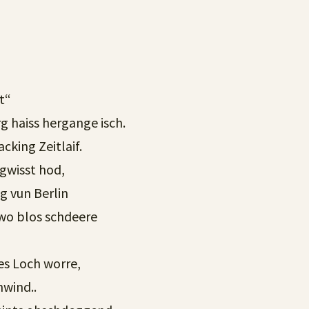
t“
g haiss hergange isch.
acking Zeitlaif.
 gwisst hod,
g vun Berlin
 wo blos schdeere
zes Loch worre,
hwind..