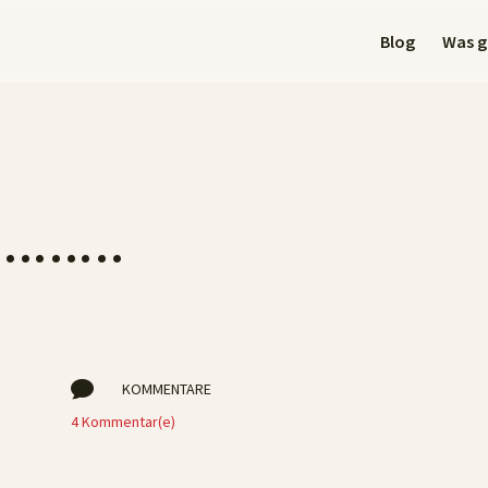
Blog
Was gi
et………

KOMMENTARE
4 Kommentar(e)