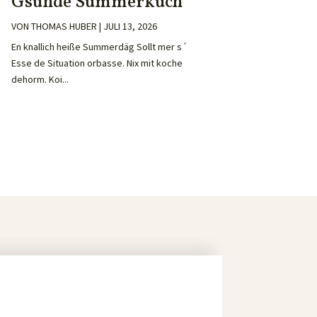
Gsunde Summerküch
VON
THOMAS HUBER
|
JULI 13, 2026
En knallich heiße Summerdäg Sollt mer s´
Esse de Situation orbasse. Nix mit koche
dehorm. Koi...