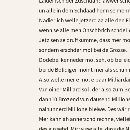
Laider isch der Zuschdand awwer sch
un alle in dem Schdaad henn se mehn
Nadierlich welle jetzerd aa alle den F
wenn se alle meh Ohschbrich schdell
Jetz sen se druffkumme, dass mer mol
sondern erschder mol bei de Grosse.
Dodebei kenneder mol seh, ob bei eic
bei de Bolidiger moint mer als schun m
Also welle mer e mol e paar Milliardä
Vun oiner Milliard soll der also zum 
dann10 Brozend vun dausend Millione
naihunnerd Millione bleiwe. Des wär 
Mer kann ah annerschd rechne, vielle
des aussehd. Mir wisse alle, dass die N