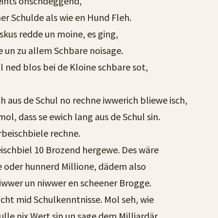
eints ohschdeggend,
er Schulde als wie en Hund Fleh.
iskus redde un moine, es ging,
e un zu allem Schbare noisage.
 ned blos bei de Kloine schbare sot,
h aus de Schul no rechne iwwerich bliewe isch,
ol, dass se ewich lang aus de Schul sin.
rbeischbiele rechne.
Beischbiel 10 Brozend hergewe. Des wäre
 oder hunnerd Millione, dädem also
riwwer un niwwer en scheener Brogge.
icht mid Schulkenntnisse. Mol seh, wie
ulle nix Wert sin un sage dem Milliardär,