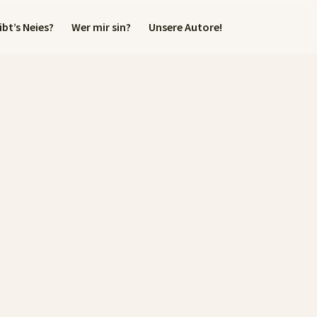
bt’s Neies?
Wer mir sin?
Unsere Autore!