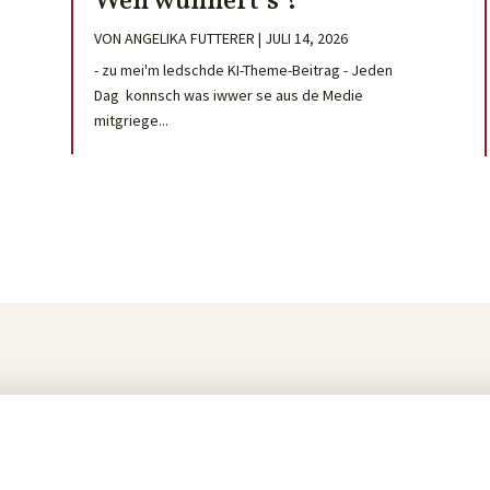
Wen wunnert’s ?
VON
ANGELIKA FUTTERER
|
JULI 14, 2026
- zu mei'm ledschde KI-Theme-Beitrag - Jeden
Dag konnsch was iwwer se aus de Medie
mitgriege...