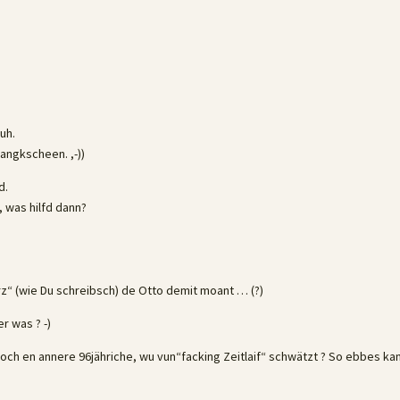
uh.
angkscheen. ,-))
d.
, was hilfd dann?
Firz“ (wie Du schreibsch) de Otto demit moant … (?)
r was ? -)
noch en annere 96jähriche, wu vun“facking Zeitlaif“ schwätzt ? So ebbes ka