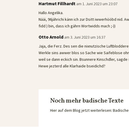
Hartmut Fillhardt
am 1. Juni 2023 um 23:07
Hallo Angelika.
Nääi, 96jährichi känn ich zur Dsitt iwwerhööbd nid. 
fidd ) bin, dass ich gährn Wortwidds mach ;-))
Otto Arnold
am 3. Juni 2023 um 16:37
Jaja, die Ferz. Des sen die nixnutzische Luftblodde
Werkle sins awwer blos so Sache wie Saifeblose ohne
weil se dann eckich sin. Bsunnere Kinschdler, sagd
Hewe jezterd alle Klarhaide bseidichd?
Noch mehr badische Texte
Hier auf dem Blog jetzt weiterlesen: Badisc