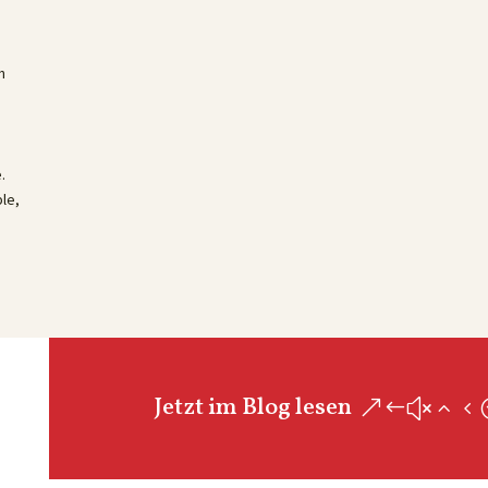
n
.
ple,
Jetzt im Blog lesen