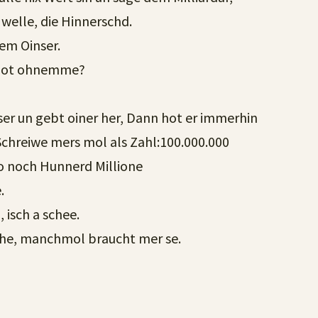
 welle, die Hinnerschd.
em Oinser.
gebot ohnemme?
nser un gebt oiner her, Dann hot er immerhin
 Schreiwe mers mol als Zahl:100.000.000
so noch Hunnerd Millione
.
 isch a schee.
he, manchmol braucht mer se.