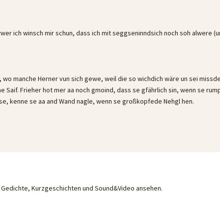
Awwer ich winsch mir schun, dass ich mit seggseninndsich noch soh alwere (u
re, wo manche Herner vun sich gewe, weil die so wichdich wäre un sei missde
 Saif. Frieher hot mer aa noch gmoind, dass se gfährlich sin, wenn se rum
e se, kenne se aa and Wand nagle, wenn se großkopfede Nehgl hen.
he Gedichte, Kurzgeschichten und Sound&Video ansehen.