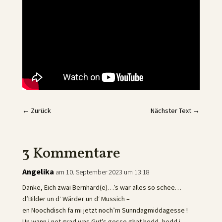
←
Zurück
Nächster Text
→
3 Kommentare
Angelika
am 10. September 2023 um 13:18
Danke, Eich zwai Bernhard(e)…’s war alles so schee…
d’Bilder un d‘ Wärder un d‘ Mussich –
en Noochdisch fa mi jetzt noch’m Sunndagmiddagesse !
Un wann i net grad was Gut’s gesse ghat hedd, hedd i