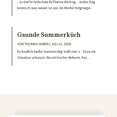
- zu mei'm ledschde KI-Theme-Beitrag - Jeden Dag
konnsch was iwwer se aus de Medie mitgriege...
Gsunde Summerküch
VON
THOMAS HUBER
|
JULI 13, 2026
En knallich heiße Summerdäg Sollt mer s´ Esse de
Situation orbasse. Nix mit koche dehorm. Koi...