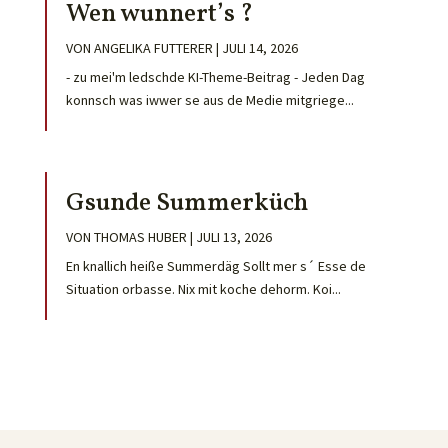
Wen wunnert’s ?
VON
ANGELIKA FUTTERER
|
JULI 14, 2026
- zu mei'm ledschde KI-Theme-Beitrag - Jeden Dag
konnsch was iwwer se aus de Medie mitgriege...
Gsunde Summerküch
VON
THOMAS HUBER
|
JULI 13, 2026
En knallich heiße Summerdäg Sollt mer s´ Esse de
Situation orbasse. Nix mit koche dehorm. Koi...