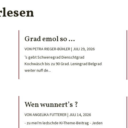
rlesen
Grad emol so …
VON
PETRA RIEGER-BÜHLER
|
JULI 29, 2026
’s gebt Schweregrad Dienschtgrad
Kochwäsch bis zu 90 Grad. Leningrad Belgrad
weiter nuff de...
Wen wunnert’s ?
VON
ANGELIKA FUTTERER
|
JULI 14, 2026
- zu mei'm ledschde KI-Theme-Beitrag - Jeden