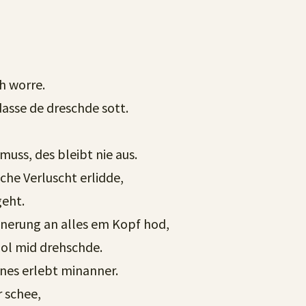
h worre.
dasse de dreschde sott.
uss, des bleibt nie aus.
he Verluscht erlidde,
geht.
nerung an alles em Kopf hod,
ol mid drehschde.
nes erlebt minanner.
 schee,