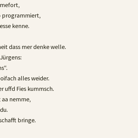
mefort,
o programmiert,
esse kenne.
eit dass mer denke welle.
 Jürgens:
s“.
oifach alles weider.
er uffd Fies kummsch.
ft aa nemme,
du.
chafft bringe.