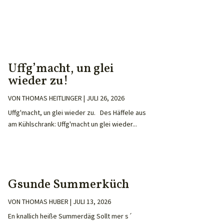
Uffg’macht, un glei
wieder zu!
VON
THOMAS HEITLINGER
|
JULI 26, 2026
Uffg'macht, un glei wieder zu. Des Häffele aus
am Kühlschrank: Uffg'macht un glei wieder...
Gsunde Summerküch
VON
THOMAS HUBER
|
JULI 13, 2026
En knallich heiße Summerdäg Sollt mer s´