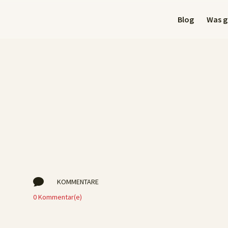
Blog
Was gi

KOMMENTARE
0 Kommentar(e)