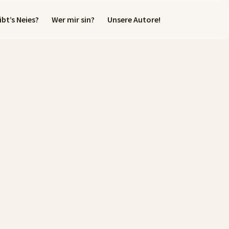
bt’s Neies?
Wer mir sin?
Unsere Autore!