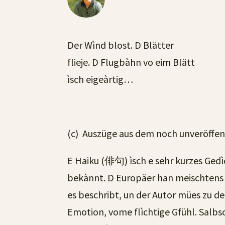
Der Wìnd blost. D Blätter
flieje. D Flugbàhn vo eim Blätt
ìsch eigeàrtig…
(c) Auszüge aus dem noch unveröffent
E Haiku (俳句) ìsch e sehr kurzes Gedì
bekànnt. D Europäer han meischtens s 
es beschribt, un der Autor mües zu d
Emotion, vome flìchtige Gfühl. Salbsc