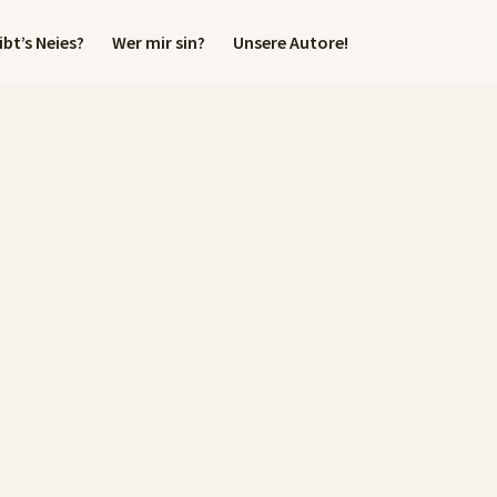
bt’s Neies?
Wer mir sin?
Unsere Autore!