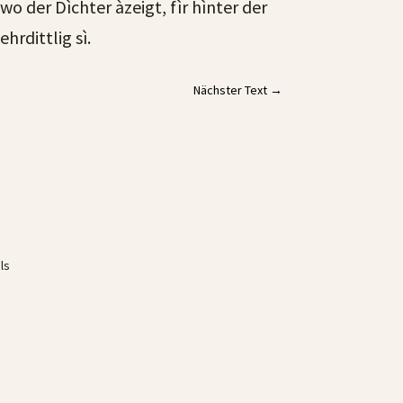
o der Dìchter àzeigt, fìr hìnter der
hrdittlig sì.
Nächster Text
→
ls