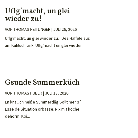
Uffg’macht, un glei
wieder zu!
VON
THOMAS HEITLINGER
|
JULI 26, 2026
Uffg'macht, un glei wieder zu. Des Häffele aus
am Kühlschrank: Uffg'macht un glei wieder...
Gsunde Summerküch
VON
THOMAS HUBER
|
JULI 13, 2026
En knallich heiße Summerdäg Sollt mer s´
Esse de Situation orbasse. Nix mit koche
dehorm. Koi...