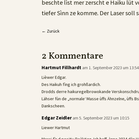
beschte lìst mer zerscht e Haiku lüt 
tiefer Sìnn ze komme. Der Laser soll s
←
Zurück
2 Kommentare
Hartmut Fillhardt
am 1. September 2023 um 13:5
Lièwer Edgar.
Des Haikuh fìng ich grohßardich.
Drodds derre haikuregelbrowokande Verskonschdrugg
Lähser fùn de „normale‘ Masse ùffs Ähnzelne, ùffs Bs
Dankscheen.
Edgar Zeidler
am 5. September 2023 um 10:15
Liewer Hartmut
Merci fìr d positiv Reàktion. Ich hoff, ànne 2024 dàs 