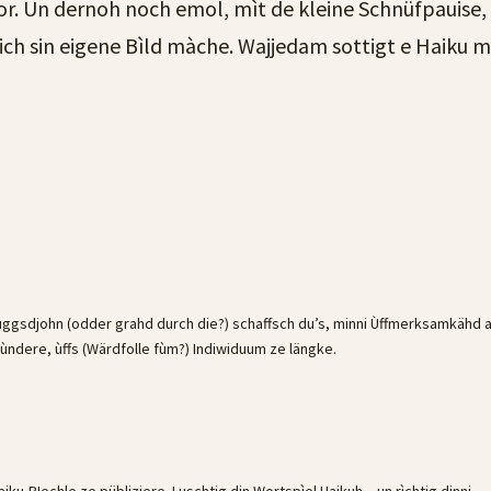
vor. Un dernoh noch emol, mìt de kleine Schnüfpauise, w
ich sin eigene Bìld màche. Wajjedam sottigt e Haiku me
4
sdjohn (odder grahd durch die?) schaffsch du’s, minni Ùffmerksamkähd a
ùndere, ùffs (Wärdfolle fùm?) Indiwiduum ze längke.
Haiku-BIechle ze pübliziere. Luschtig din Wortspìel Haikuh…un rìchtig dinni