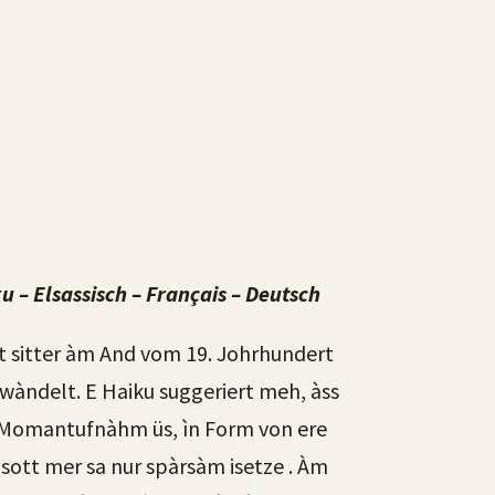
u – Elsassisch – Français – Deutsch
ht sitter àm And vom 19. Johrhundert
rwàndelt. E Haiku suggeriert meh, àss
rt Momantufnàhm üs, ìn Form von ere
 sott mer sa nur spàrsàm isetze . Àm