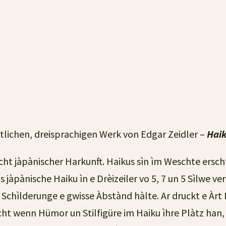
lichen, dreisprachigen Werk von Edgar Zeidler –
Haik
cht jàpànischer Harkunft. Haikus sìn ìm Weschte ersc
jàpànische Haiku ìn e Drèizeiler vo 5, 7 un 5 Sìlwe ve
e Schìlderunge e gwisse Àbstànd hàlte. Ar druckt e À
ht wenn Hümor un Stilfigüre im Haiku ìhre Plàtz han,