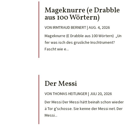
Mageknurre (e Drabble
aus 100 Wörtern)
VON
IRMTRAUD BERNERT
|
AUG. 4, 2026
Mageknurre (E Drabble aus 100 Wörtern) „Un
fer was isch des grusliche Inschtrument?
Fascht wie e...
Der Messi
VON
THOMAS HEITLINGER
|
JULI 20, 2026
Der Messi Der Messi hätt beinah schon wieder
ä Tor g'schosse. Sie kenne der Messi net. Der
Messi...