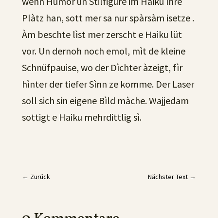
wenn Hümor un Stilfigüre im Haiku ìhre
Plàtz han, sott mer sa nur spàrsàm isetze .
Àm beschte lìst mer zerscht e Haiku lüt
vor. Un dernoh noch emol, mìt de kleine
Schnüfpauise, wo der Dìchter àzeigt, fìr
hìnter der tiefer Sìnn ze komme. Der Laser
soll sich sin eigene Bìld màche. Wajjedam
sottigt e Haiku mehrdittlig sì.
←
Zurück
Nächster Text
→