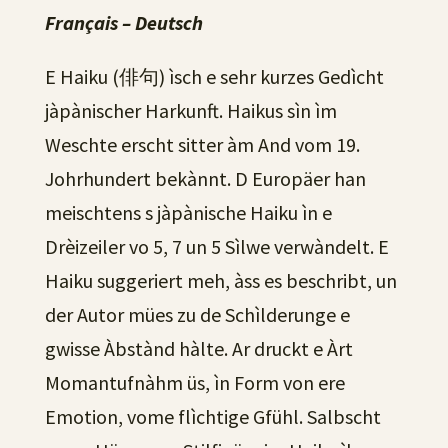
Français – Deutsch
E Haiku (俳句) ìsch e sehr kurzes Gedìcht
jàpànischer Harkunft. Haikus sìn ìm
Weschte erscht sitter àm And vom 19.
Johrhundert bekànnt. D Europäer han
meischtens s jàpànische Haiku ìn e
Drèizeiler vo 5, 7 un 5 Sìlwe verwàndelt. E
Haiku suggeriert meh, àss es beschribt, un
der Autor mües zu de Schìlderunge e
gwisse Àbstànd hàlte. Ar druckt e Àrt
Momantufnàhm üs, ìn Form von ere
Emotion, vome flìchtige Gfühl. Salbscht