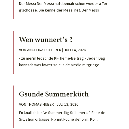
Der Messi Der Messi hätt beinah schon wieder ä Tor
g'schosse. Sie kenne der Messi net. Der Messi...
Wen wunnert’s ?
VON
ANGELIKA FUTTERER
|
JULI 14, 2026
- zu mei'm ledschde KI-Theme-Beitrag - Jeden Dag
konnsch was iwwer se aus de Medie mitgriege...
Gsunde Summerküch
VON
THOMAS HUBER
|
JULI 13, 2026
En knallich heiße Summerdäg Sollt mer s´ Esse de
Situation orbasse. Nix mit koche dehorm. Koi...