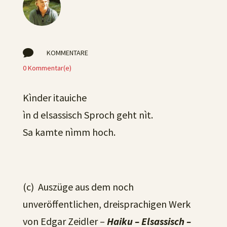

KOMMENTARE
0 Kommentar(e)
Kìnder itauiche
ìn d elsassisch Sproch geht nìt.
Sa kamte nìmm hoch.
(c) Auszüge aus dem noch
unveröffentlichen, dreisprachigen Werk
von Edgar Zeidler –
Haiku – Elsassisch –