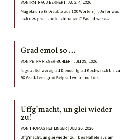
VON
IRMTRAUD BERNERT
|
AUG. 4, 2026
Mageknurre (E Drabble aus 100 Wörtern) „Un fer was
isch des grusliche Inschtrument? Fascht wie e...
Grad emol so …
VON
PETRA RIEGER-BÜHLER
|
JULI 29, 2026
’s gebt Schweregrad Dienschtgrad Kochwäsch bis zu
90 Grad. Leningrad Belgrad weiter nuff de...
Uffg’macht, un glei wieder
zu!
VON
THOMAS HEITLINGER
|
JULI 26, 2026
Uffg'macht, un glei wieder zu. Des Häffele aus am