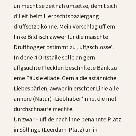
un mecht se zeitnah umsetze, demit sich
d’Leit beim Herbschtspaziergang
druffsetze könne. Mein Vorschlag uff em
linke Bild isch awwer für die maischte
Druffhogger bstimmt zu „uffgschlosse“.
In dene 4 Ortstaile solle an gern
uffgsuchte Flecklen beschriftete Bänk zu
eme Päusle eilade. Gern a die astänniche
Liebespärlen, awwer in erschter Linie alle
annere (Natur) -Liebhaber*inne, die mol
durchschnaufe mechte.
Un zwar – uff de nach ihne benannte Plätz
in Söllinge (Leerdam-Platz) un in