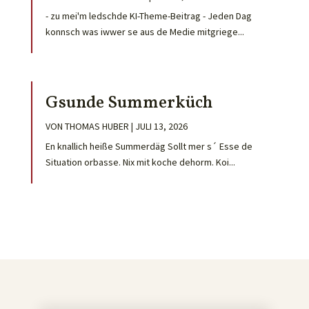
- zu mei'm ledschde KI-Theme-Beitrag - Jeden Dag
konnsch was iwwer se aus de Medie mitgriege...
Gsunde Summerküch
VON
THOMAS HUBER
|
JULI 13, 2026
En knallich heiße Summerdäg Sollt mer s´ Esse de
Situation orbasse. Nix mit koche dehorm. Koi...