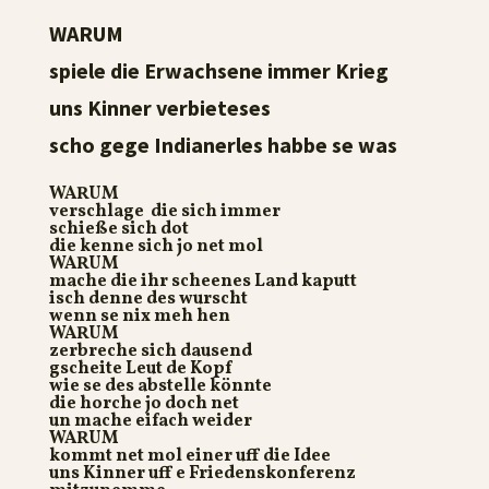
WARUM
spiele die Erwachsene immer Krieg
uns Kinner verbieteses
scho gege Indianerles habbe se was
WARUM
verschlage die sich immer
schieße sich dot
die kenne sich jo net mol
WARUM
mache die ihr scheenes Land kaputt
isch denne des wurscht
wenn se nix meh hen
WARUM
zerbreche sich dausend
gscheite Leut de Kopf
wie se des abstelle könnte
die horche jo doch net
un mache eifach weider
WARUM
kommt net mol einer uff die Idee
uns Kinner uff e Friedenskonferenz