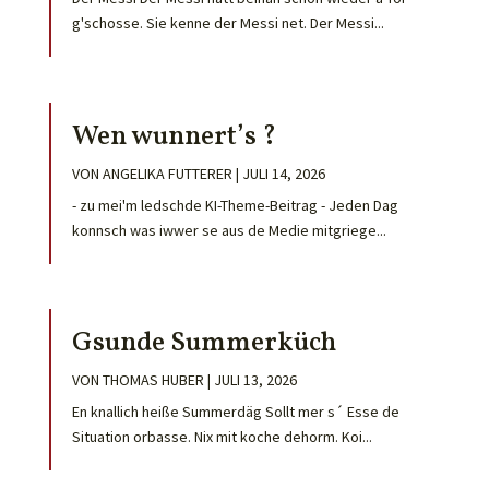
g'schosse. Sie kenne der Messi net. Der Messi...
Wen wunnert’s ?
VON
ANGELIKA FUTTERER
|
JULI 14, 2026
- zu mei'm ledschde KI-Theme-Beitrag - Jeden Dag
konnsch was iwwer se aus de Medie mitgriege...
Gsunde Summerküch
VON
THOMAS HUBER
|
JULI 13, 2026
En knallich heiße Summerdäg Sollt mer s´ Esse de
Situation orbasse. Nix mit koche dehorm. Koi...