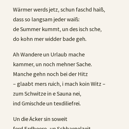
Wärmer werds jetz, schun faschd haiß,
dass so langsam jeder waiß:
de Summer kummt, un des isch sche,
do kohn mer widder bade geh.
Ah Wandere un Urlaub mache
kammer, un noch mehner Sache.
Manche gehn noch bei der Hitz
– glaabt mers ruich, i mach koin Witz –
zum Schwitze in e Sauna nei,
ind Gmischde un texdiliefrei.
Un die Äcker sin soweit
ferd Erdbeere- un Schbargelzeit.