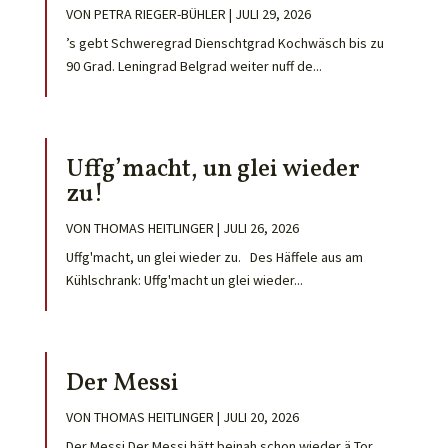
VON
PETRA RIEGER-BÜHLER
|
JULI 29, 2026
’s gebt Schweregrad Dienschtgrad Kochwäsch bis zu
90 Grad. Leningrad Belgrad weiter nuff de...
Uffg’macht, un glei wieder
zu!
VON
THOMAS HEITLINGER
|
JULI 26, 2026
Uffg'macht, un glei wieder zu. Des Häffele aus am
Kühlschrank: Uffg'macht un glei wieder...
Der Messi
VON
THOMAS HEITLINGER
|
JULI 20, 2026
Der Messi Der Messi hätt beinah schon wieder ä Tor