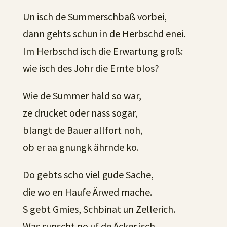
Un isch de Summerschbaß vorbei,
dann gehts schun in de Herbschd enei.
Im Herbschd isch die Erwartung groß:
wie isch des Johr die Ernte blos?
Wie de Summer hald so war,
ze drucket oder nass sogar,
blangt de Bauer allfort noh,
ob er aa gnungk ährnde ko.
Do gebts scho viel gude Sache,
die wo en Haufe Ärwed mache.
S gebt Gmies, Schbinat un Zellerich.
Was sunscht no uf de Äcker isch,