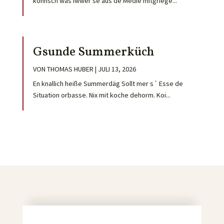
konnsch was iwwer se aus de Medie mitgriege...
Gsunde Summerküch
VON
THOMAS HUBER
|
JULI 13, 2026
En knallich heiße Summerdäg Sollt mer s´ Esse de
Situation orbasse. Nix mit koche dehorm. Koi...