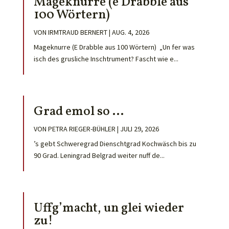
Mageknurre (e Drabble aus
100 Wörtern)
VON
IRMTRAUD BERNERT
|
AUG. 4, 2026
Mageknurre (E Drabble aus 100 Wörtern) „Un fer was
isch des grusliche Inschtrument? Fascht wie e...
Grad emol so …
VON
PETRA RIEGER-BÜHLER
|
JULI 29, 2026
’s gebt Schweregrad Dienschtgrad Kochwäsch bis zu
90 Grad. Leningrad Belgrad weiter nuff de...
Uffg’macht, un glei wieder
zu!