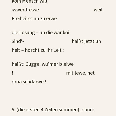
koin Mensch will
iwwerdreiwe weil
Freiheitssinn zu erwe
die Losung – un die wär koi
Sind‘- haißt jetzt un
heit – horcht zu ihr Leit :
haißt: Gugge, wu’mer bleiwe
! mit lewe, net
droa schdärwe !
5. (die ersten 4 Zeilen summen), dann: