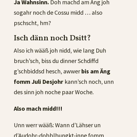
Ja Wahnsinn.
Doh machd am Äng joh
sogahr noch de Cossu midd … also
pschscht, hm?
Isch dänn noch Dsitt?
Also ich wääß joh nidd, wie lang Duh
bruch’sch, biss du dinner Schdiffd
g’schbiddsd hesch, awwer
bis am Äng
fomm Juli Desjohr
kann’sch noch, unn
des sinn joh noche paar Woche.
Also mach midd!!!
Unn werr wääß: Wann d’Lähser un
d’Audohr-dobblbungkt-inne fomm