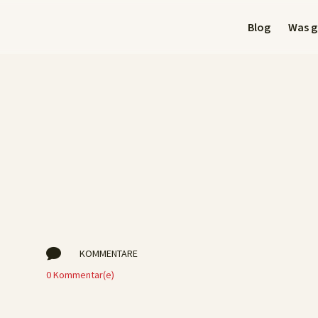
Blog
Was gi

KOMMENTARE
0 Kommentar(e)