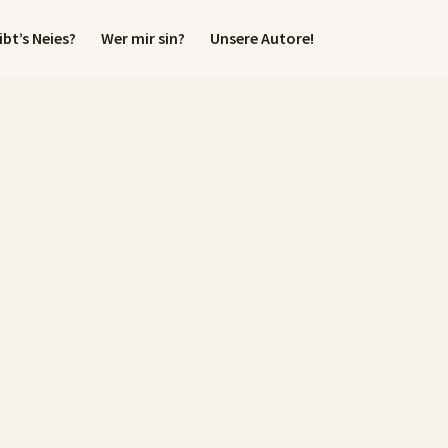
bt’s Neies?
Wer mir sin?
Unsere Autore!