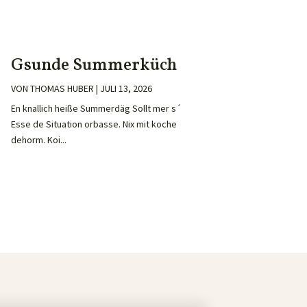
Gsunde Summerküch
VON
THOMAS HUBER
|
JULI 13, 2026
En knallich heiße Summerdäg Sollt mer s´
Esse de Situation orbasse. Nix mit koche
dehorm. Koi...