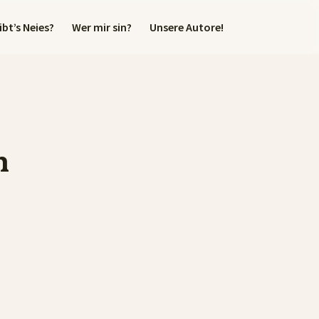
bt’s Neies?
Wer mir sin?
Unsere Autore!
n