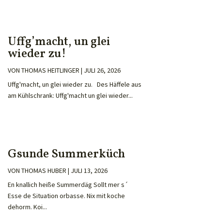
Uffg’macht, un glei
wieder zu!
VON
THOMAS HEITLINGER
|
JULI 26, 2026
Uffg'macht, un glei wieder zu. Des Häffele aus
am Kühlschrank: Uffg'macht un glei wieder...
Gsunde Summerküch
VON
THOMAS HUBER
|
JULI 13, 2026
En knallich heiße Summerdäg Sollt mer s´
Esse de Situation orbasse. Nix mit koche
dehorm. Koi...