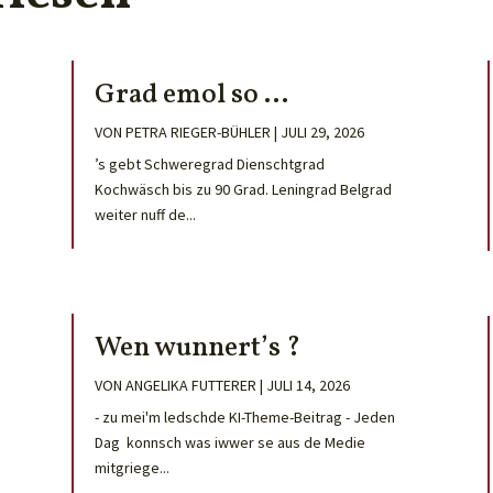
Grad emol so …
VON
PETRA RIEGER-BÜHLER
|
JULI 29, 2026
’s gebt Schweregrad Dienschtgrad
Kochwäsch bis zu 90 Grad. Leningrad Belgrad
weiter nuff de...
Wen wunnert’s ?
VON
ANGELIKA FUTTERER
|
JULI 14, 2026
- zu mei'm ledschde KI-Theme-Beitrag - Jeden
Dag konnsch was iwwer se aus de Medie
mitgriege...