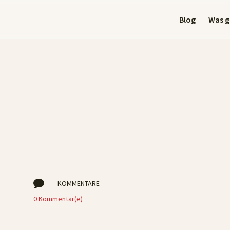
Blog
Was gi

KOMMENTARE
0 Kommentar(e)