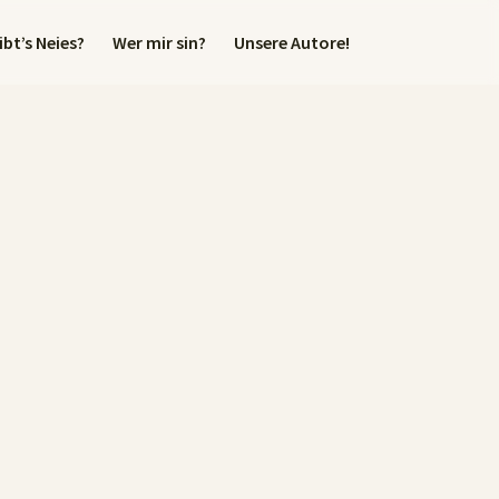
bt’s Neies?
Wer mir sin?
Unsere Autore!