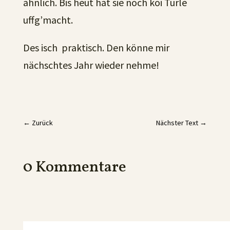
ähnlich. Bis heut hat sie noch koi Türle
uffg’macht.
Des isch praktisch. Den könne mir
nächschtes Jahr wieder nehme!
←
Zurück
Nächster Text
→
0 Kommentare