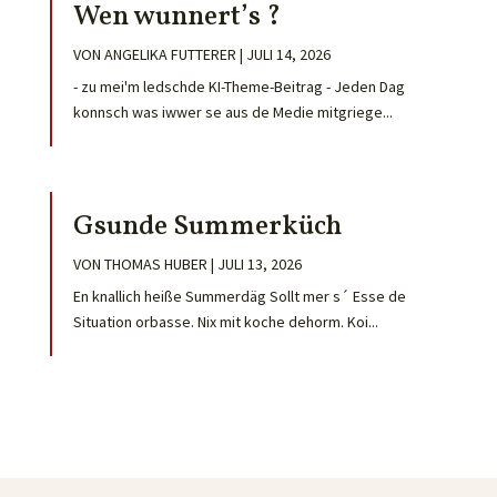
Wen wunnert’s ?
VON
ANGELIKA FUTTERER
|
JULI 14, 2026
- zu mei'm ledschde KI-Theme-Beitrag - Jeden Dag
konnsch was iwwer se aus de Medie mitgriege...
Gsunde Summerküch
VON
THOMAS HUBER
|
JULI 13, 2026
En knallich heiße Summerdäg Sollt mer s´ Esse de
Situation orbasse. Nix mit koche dehorm. Koi...