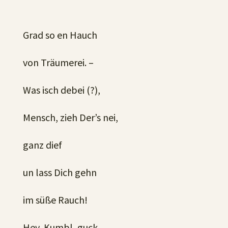
Grad so en Hauch
von Träumerei. –
Was isch debei (?),
Mensch, zieh Der’s nei,
ganz dief
un lass Dich gehn
im süße Rauch!
Hey, Kumbl, guck,