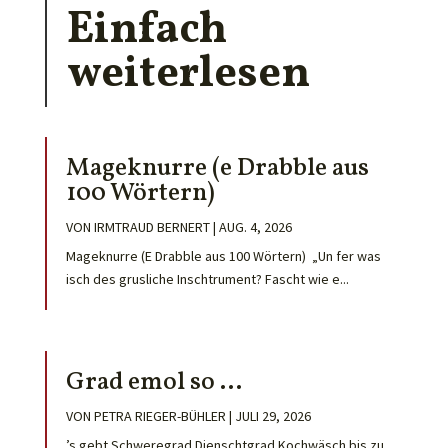
Einfach
weiterlesen
Mageknurre (e Drabble aus
100 Wörtern)
VON
IRMTRAUD BERNERT
|
AUG. 4, 2026
Mageknurre (E Drabble aus 100 Wörtern) „Un fer was
isch des grusliche Inschtrument? Fascht wie e...
Grad emol so …
VON
PETRA RIEGER-BÜHLER
|
JULI 29, 2026
’s gebt Schweregrad Dienschtgrad Kochwäsch bis zu