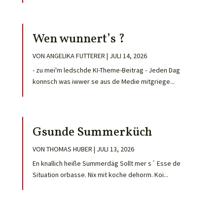
Wen wunnert’s ?
VON
ANGELIKA FUTTERER
|
JULI 14, 2026
- zu mei'm ledschde KI-Theme-Beitrag - Jeden Dag
konnsch was iwwer se aus de Medie mitgriege...
Gsunde Summerküch
VON
THOMAS HUBER
|
JULI 13, 2026
En knallich heiße Summerdäg Sollt mer s´ Esse de
Situation orbasse. Nix mit koche dehorm. Koi...