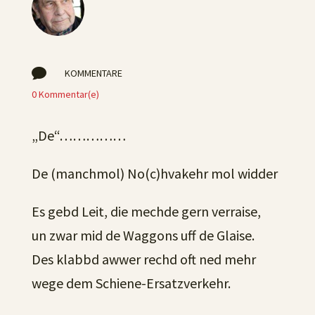

KOMMENTARE
0 Kommentar(e)
„De“……………
De (manchmol) No(c)hvakehr mol widder
Es gebd Leit, die mechde gern verraise,
un zwar mid de Waggons uff de Glaise.
Des klabbd awwer rechd oft ned mehr
wege dem Schiene-Ersatzverkehr.