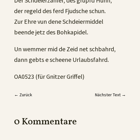
Der Schdeierzahler, des grupfd Huhn,
der regeld des ferd Fjudsche schun.
Zur Ehre vun dene Schdeiermiddel
beende jetz des Bohkapidel.
Un wemmer mid de Zeid net schbahrd,
dann gebts e scheene Urlaubsfahrd.
OA0523 (für Gnitzer Griffel)
←
Zurück
Nächster Text
→
0 Kommentare