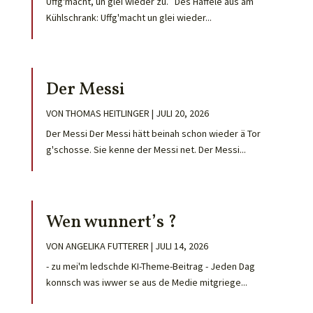
Uffg'macht, un glei wieder zu. Des Häffele aus am
Kühlschrank: Uffg'macht un glei wieder...
Der Messi
VON
THOMAS HEITLINGER
|
JULI 20, 2026
Der Messi Der Messi hätt beinah schon wieder ä Tor
g'schosse. Sie kenne der Messi net. Der Messi...
Wen wunnert’s ?
VON
ANGELIKA FUTTERER
|
JULI 14, 2026
- zu mei'm ledschde KI-Theme-Beitrag - Jeden Dag
konnsch was iwwer se aus de Medie mitgriege...