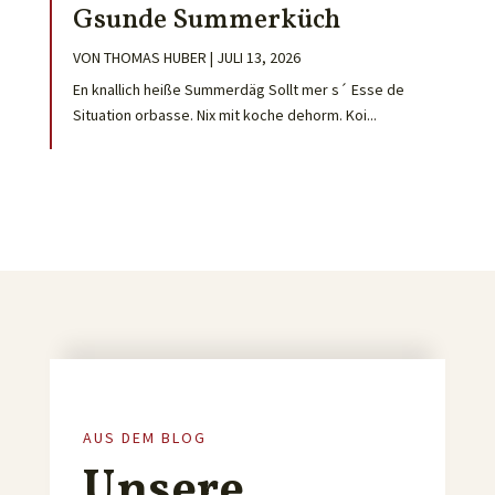
Gsunde Summerküch
VON
THOMAS HUBER
|
JULI 13, 2026
En knallich heiße Summerdäg Sollt mer s´ Esse de
Situation orbasse. Nix mit koche dehorm. Koi...
AUS DEM BLOG
Unsere