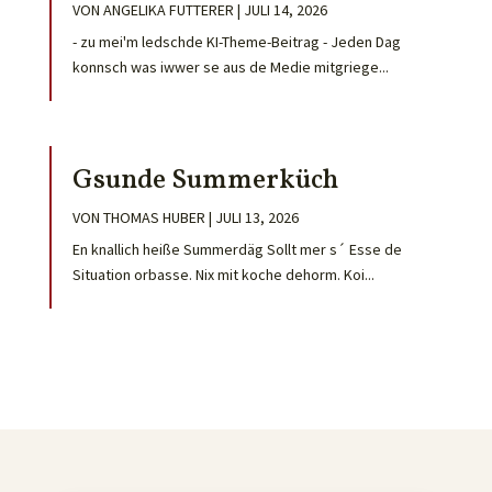
VON
ANGELIKA FUTTERER
|
JULI 14, 2026
- zu mei'm ledschde KI-Theme-Beitrag - Jeden Dag
konnsch was iwwer se aus de Medie mitgriege...
Gsunde Summerküch
VON
THOMAS HUBER
|
JULI 13, 2026
En knallich heiße Summerdäg Sollt mer s´ Esse de
Situation orbasse. Nix mit koche dehorm. Koi...