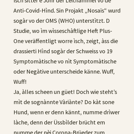
ìsch sitter e Johr der Leithàmmel vo de
Anti-Covid-Hìnd. Sin Projakt „Nosaïs“ wurd
sogàr vo der OMS (WHO) unterstìtzt. D
Studie, wo ìm wìsseschàftlige Heft Plus-
One veräffentligt worre ìsch, zeigt, àss die
drassierti Hìnd sogàr der Schweiss vo 19
Symptomàtische vo nìt Symptomàtische
oder Negàtive unterscheide känne. Wuff,
Wuff!
Ja, àlles scheen un güet! Doch wie steht’s
mìt de sognànnte Vàriànte? Do kàt sone
Hund, wenn er denn kännt, numme drìwer
làche, denn der Üssbìlder brücht em
numme der nèi Corona-Brüeder zum