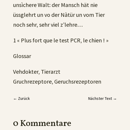
unsìchere Walt: der Mansch hät nie
üssglehrt un vo der Nàtür un vom Tier
noch sehr, sehr viel z’lehre…
1 « Plus fort que le test PCR, le chien ! »
Glossar
Vehdokter, Tierarzt
Gruchrezeptore, Geruchsrezeptoren
←
Zurück
Nächster Text
→
0 Kommentare