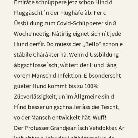
Emiràte schnüppere jetz schon Hìnd d
Fluggäscht ìn der Flughäfe àb. Fer d
Üssbìldung zum Covid-Schüpperer sìn 8
Woche neetig. Nàtirlig eignet sich nìt jede
Hund derfìr. Do müess der „Bello“ schon e
stàbile Chàràkter hà. Wenn d Üssbìldung
àbgschlosse ìsch, wìttert der Hund làng
vorem Mansch d Infektion. E bsonderscht
güeter Hund kommt bis zu 100%
Züeverlässigkeit, un ìm Àllgmeine sìn d
Hìnd besser un gschnaller àss die Tescht,
vo der Mansch entwìckelt hät. Wuff!
Der Profasser Grandjean ìsch Vehdokter. Ar