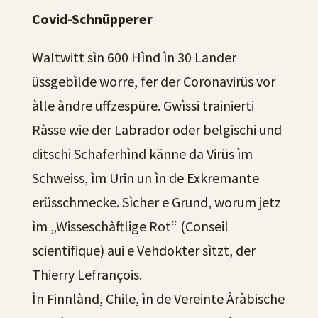
Covid-Schnüpperer
Waltwitt sìn 600 Hìnd ìn 30 Lander
üssgebìlde worre, fer der Coronavirüs vor
àlle àndre uffzespüre. Gwìssi trainierti
Ràsse wie der Labrador oder belgischi und
ditschi Schaferhìnd känne da Virüs ìm
Schweiss, ìm Ürin un ìn de Exkremante
erüsschmecke. Sìcher e Grund, worum jetz
ìm „Wisseschàftlige Rot“ (Conseil
scientifique) aui e Vehdokter sìtzt, der
Thierry Lefrançois.
Ìn Finnlànd, Chile, ìn de Vereinte Àràbische