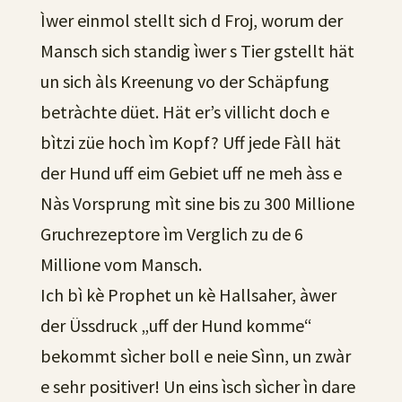
Ìwer einmol stellt sich d Froj, worum der
Mansch sich standig ìwer s Tier gstellt hät
un sich àls Kreenung vo der Schäpfung
betràchte düet. Hät er’s villicht doch e
bìtzi züe hoch ìm Kopf? Uff jede Fàll hät
der Hund uff eim Gebiet uff ne meh àss e
Nàs Vorsprung mìt sine bis zu 300 Millione
Gruchrezeptore ìm Verglich zu de 6
Millione vom Mansch.
Ich bì kè Prophet un kè Hallsaher, àwer
der Üssdruck „uff der Hund komme“
bekommt sìcher boll e neie Sìnn, un zwàr
e sehr positiver! Un eins ìsch sìcher ìn dare