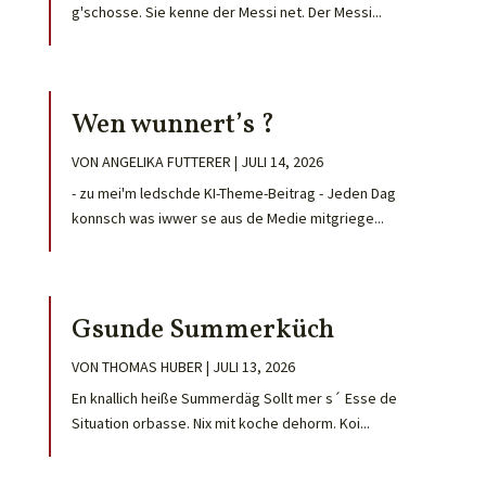
g'schosse. Sie kenne der Messi net. Der Messi...
Wen wunnert’s ?
VON
ANGELIKA FUTTERER
|
JULI 14, 2026
- zu mei'm ledschde KI-Theme-Beitrag - Jeden Dag
konnsch was iwwer se aus de Medie mitgriege...
Gsunde Summerküch
VON
THOMAS HUBER
|
JULI 13, 2026
En knallich heiße Summerdäg Sollt mer s´ Esse de
Situation orbasse. Nix mit koche dehorm. Koi...