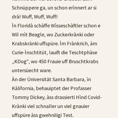
Schnüppere ga, un schon erìnnert ar si
drà! Wuff, Wuff, Wuff!
Ìn Floridà schàffe Wìsseschàftler schon e
Wil mìt Beagle, wo Zuckerkrànki oder
Krabskrànki uffspüre. Ìm Frànkrich, àm
Curie-Ìnschtitüt, lauift die Teschtphàse
„KDog“, wo 450 Frauie uff Bruschtkrabs
untersüecht ware.
Àn der Üniversität Santa Barbara, ìn
Kàlifornia, behauiptet der Profasser
Tommy Dickey, àss drassierti Hìnd Covid-
Krànki viel schnaller un viel gnauier
uffspüre àss gwehniligi Test.