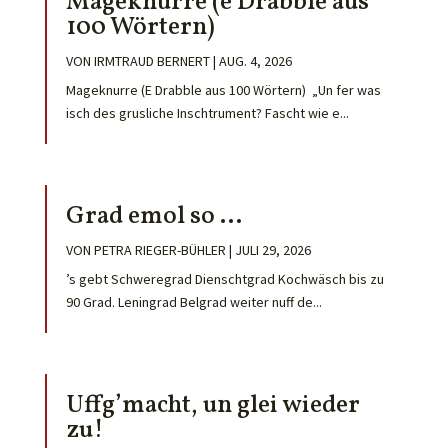
Mageknurre (e Drabble aus
100 Wörtern)
VON
IRMTRAUD BERNERT
|
AUG. 4, 2026
Mageknurre (E Drabble aus 100 Wörtern) „Un fer was
isch des grusliche Inschtrument? Fascht wie e...
Grad emol so …
VON
PETRA RIEGER-BÜHLER
|
JULI 29, 2026
’s gebt Schweregrad Dienschtgrad Kochwäsch bis zu
90 Grad. Leningrad Belgrad weiter nuff de...
Uffg’macht, un glei wieder
zu!