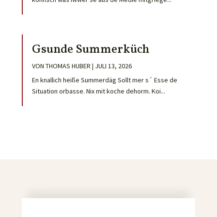
Gsunde Summerküch
VON
THOMAS HUBER
|
JULI 13, 2026
En knallich heiße Summerdäg Sollt mer s´ Esse de
Situation orbasse. Nix mit koche dehorm. Koi...