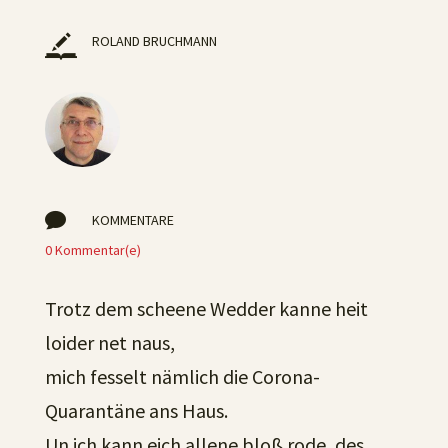
ROLAND BRUCHMANN

KOMMENTARE
0 Kommentar(e)
Trotz dem scheene Wedder kanne heit
loider net naus,
mich fesselt nämlich die Corona-
Quarantäne ans Haus.
Un ich kann eich allene bloß rode, des