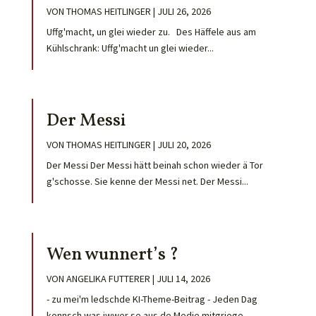
VON
THOMAS HEITLINGER
|
JULI 26, 2026
Uffg'macht, un glei wieder zu. Des Häffele aus am
Kühlschrank: Uffg'macht un glei wieder...
Der Messi
VON
THOMAS HEITLINGER
|
JULI 20, 2026
Der Messi Der Messi hätt beinah schon wieder ä Tor
g'schosse. Sie kenne der Messi net. Der Messi...
Wen wunnert’s ?
VON
ANGELIKA FUTTERER
|
JULI 14, 2026
- zu mei'm ledschde KI-Theme-Beitrag - Jeden Dag
konnsch was iwwer se aus de Medie mitgriege...