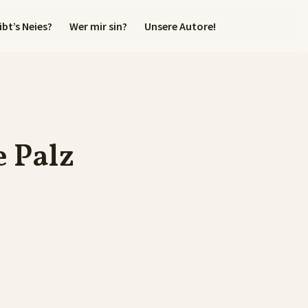
bt’s Neies?
Wer mir sin?
Unsere Autore!
 Palz