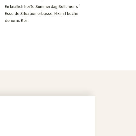
En knallich heiße Summerdäg Sollt mer s´
Esse de Situation orbasse. Nix mit koche
dehorm. Koi...