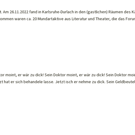
 Am 26.11.2022 fand in Karlsruhe-Durlach in den (gastlichen) Räumen des K
kommen waren ca. 20 Mundartaktive aus Literatur und Theater, die das Foru
or moint, er wär zu dick! Sein Doktor moint, er wär zu dick! Sein Doktor moi
tzt hat er sich behandele lasse. Jetzt isch er nehme zu dick. Sein Geldbeute