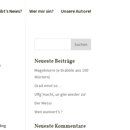
bt’s Neies?
Wer mir sin?
Unsere Autore!
Neueste Beiträge
s
Mageknurre (e Drabble aus 100
Wörtern)
Grad emol so …
Uffg’macht, un glei wieder zu!
Der Messi
Wen wunnert’s ?
Neueste Kommentare
ling