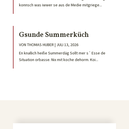
konnsch was iwwer se aus de Medie mitgriege...
Gsunde Summerküch
VON
THOMAS HUBER
|
JULI 13, 2026
En knallich heiße Summerdäg Sollt mer s´ Esse de
Situation orbasse. Nix mit koche dehorm. Koi...