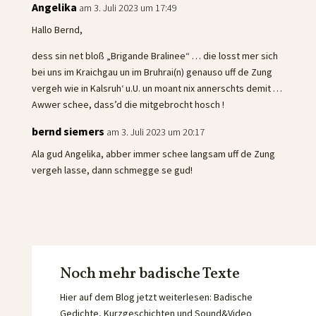
Angelika
am 3. Juli 2023 um 17:49
Hallo Bernd,
dess sin net bloß „Brigande Bralinee“ … die losst mer sich
bei uns im Kraichgau un im Bruhrai(n) genauso uff de Zung
vergeh wie in Kalsruh‘ u.U. un moant nix annerschts demit …
Awwer schee, dass’d die mitgebrocht hosch !
bernd siemers
am 3. Juli 2023 um 20:17
Ala gud Angelika, abber immer schee langsam uff de Zung
vergeh lasse, dann schmegge se gud!
Noch mehr badische Texte
Hier auf dem Blog jetzt weiterlesen: Badische
Gedichte, Kurzgeschichten und Sound&Video