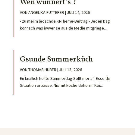
Wen wunnert’s ?
VON
ANGELIKA FUTTERER
|
JULI 14, 2026
- zu mei'm ledschde KI-Theme-Beitrag - Jeden Dag
konnsch was iwwer se aus de Medie mitgriege...
Gsunde Summerküch
VON
THOMAS HUBER
|
JULI 13, 2026
En knallich heiße Summerdäg Sollt mer s´ Esse de
Situation orbasse. Nix mit koche dehorm. Koi...