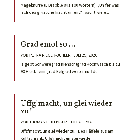
Mageknurre (E Drabble aus 100 Wörtern) „Un fer was
isch des grusliche Inschtrument? Fascht wie e...
Grad emol so …
VON
PETRA RIEGER-BÜHLER
|
JULI 29, 2026
’s gebt Schweregrad Dienschtgrad Kochwäsch bis zu
90 Grad. Leningrad Belgrad weiter nuff de...
Uffg’macht, un glei wieder
zu!
VON
THOMAS HEITLINGER
|
JULI 26, 2026
Uffg'macht, un glei wieder zu. Des Häffele aus am
Kühlschrank: Uffg'macht un glei wieder...