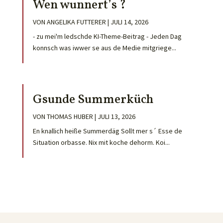
Wen wunnert’s ?
VON
ANGELIKA FUTTERER
|
JULI 14, 2026
- zu mei'm ledschde KI-Theme-Beitrag - Jeden Dag
konnsch was iwwer se aus de Medie mitgriege...
Gsunde Summerküch
VON
THOMAS HUBER
|
JULI 13, 2026
En knallich heiße Summerdäg Sollt mer s´ Esse de
Situation orbasse. Nix mit koche dehorm. Koi...