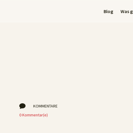
Blog
Was gi
r

KOMMENTARE
0 Kommentar(e)