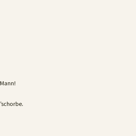
n Mann!
g’schorbe.