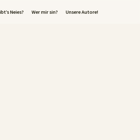
bt’s Neies?
Wer mir sin?
Unsere Autore!