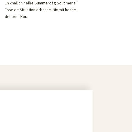
En knallich heiße Summerdäg Sollt mer s´
Esse de Situation orbasse. Nix mit koche
dehorm. Koi...