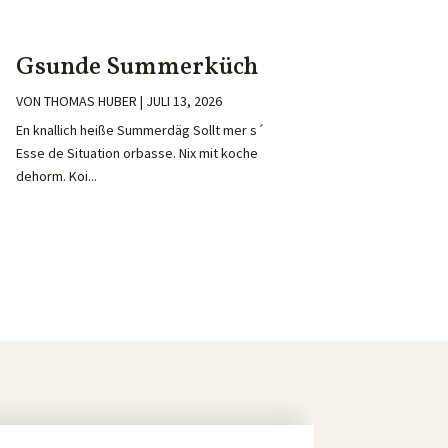
Gsunde Summerküch
VON
THOMAS HUBER
|
JULI 13, 2026
En knallich heiße Summerdäg Sollt mer s´
Esse de Situation orbasse. Nix mit koche
dehorm. Koi...