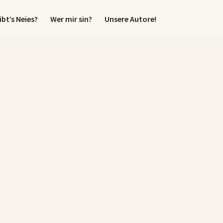
bt’s Neies?
Wer mir sin?
Unsere Autore!