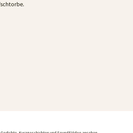
’schtorbe.
he Gedichte, Kurzgeschichten und Sound&Video ansehen.