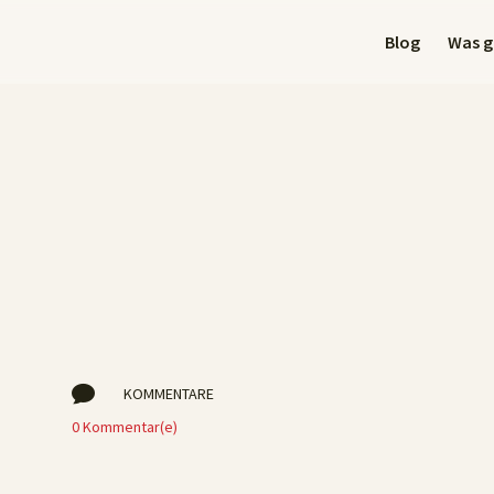
Blog
Was gi
r

KOMMENTARE
0 Kommentar(e)