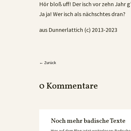
Hör bloß uff! Der isch vor zehn Jahr g
Ja ja! Wer isch als nächschtes dran?
aus Dunnerlattich (c) 2013-2023
←
Zurück
0 Kommentare
Noch mehr badische Texte
Hier auf dem Blog jetzt weiterlesen: Badisc