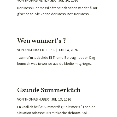
VON
THOMAS HEITLINGER
|
JULI 20, 2026
Der Messi Der Messi hätt beinah schon wieder ä Tor
g'schosse. Sie kenne der Messi net. Der Messi...
Wen wunnert’s ?
VON
ANGELIKA FUTTERER
|
JULI 14, 2026
- zu mei'm ledschde KI-Theme-Beitrag - Jeden Dag
konnsch was iwwer se aus de Medie mitgriege...
Gsunde Summerküch
VON
THOMAS HUBER
|
JULI 13, 2026
En knallich heiße Summerdäg Sollt mer s´ Esse de
Situation orbasse. Nix mit koche dehorm. Koi...