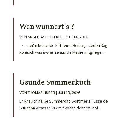
Wen wunnert’s ?
VON
ANGELIKA FUTTERER
|
JULI 14, 2026
- zu mei'm ledschde KI-Theme-Beitrag - Jeden Dag
konnsch was iwwer se aus de Medie mitgriege...
Gsunde Summerküch
VON
THOMAS HUBER
|
JULI 13, 2026
En knallich heiße Summerdäg Sollt mer s´ Esse de
Situation orbasse. Nix mit koche dehorm. Koi...