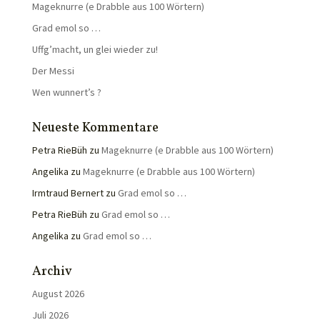
Mageknurre (e Drabble aus 100 Wörtern)
Grad emol so …
Uffg’macht, un glei wieder zu!
Der Messi
Wen wunnert’s ?
Neueste Kommentare
Petra RieBüh
zu
Mageknurre (e Drabble aus 100 Wörtern)
Angelika
zu
Mageknurre (e Drabble aus 100 Wörtern)
Irmtraud Bernert
zu
Grad emol so …
Petra RieBüh
zu
Grad emol so …
Angelika
zu
Grad emol so …
Archiv
August 2026
Juli 2026