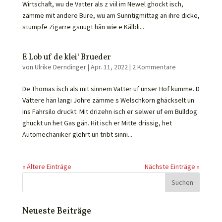
Wirtschaft, wu de Vatter als z viil im Newel ghockt isch,
zämme mit andere Bure, wu am Sunntigmittag an ihre dicke,
stumpfe Zigarre gsuugt hän wie e Kälbli...
E Lob uf de klei‘ Brueder
von
Ulrike Derndinger
|
Apr. 11, 2022
|
2 Kommentare
De Thomas isch als mit sinnem Vatter uf unser Hof kumme. D
Vättere hän langi Johre zämme s Welschkorn ghäckselt un
ins Fahrsilo druckt. Mit drizehn isch er selwer uf em Bulldog
ghuckt un het Gas gän. Hit isch er Mitte drissig, het
Automechaniker glehrt un tribt sinni...
« Ältere Einträge
Nächste Einträge »
Neueste Beiträge