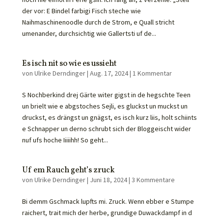
der vor: E Bindel farbigi Fisch steche wie
Naihmaschinenoodle durch de Strom, e Quall stricht
umenander, durchsichtig wie Gallertsti uf de...
Es isch nit so wie es ussieht
von
Ulrike Derndinger
|
Aug. 17, 2024
|
1 Kommentar
S Nochberkind drej Gärte witer gigst in de hegschte Teen
un brielt wie e abgstoches Sejli, es gluckst un muckst un
druckst, es drängst un gnägst, es isch kurz liis, holt schiints
e Schnapper un derno schrubt sich der Bloggeischt wider
nuf ufs hoche Iiiiihh! So geht...
Uf em Rauch geht’s zruck
von
Ulrike Derndinger
|
Juni 18, 2024
|
3 Kommentare
Bi demm Gschmack lupfts mi. Zruck. Wenn ebber e Stumpe
raichert, trait mich der herbe, grundige Duwackdampf in d