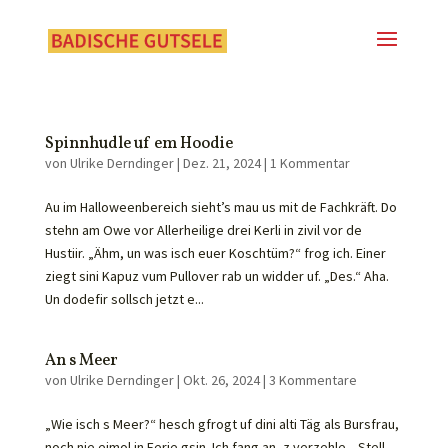
Spinnhudle uf em Hoodie
von
Ulrike Derndinger
|
Dez. 21, 2024
|
1 Kommentar
Au im Halloweenbereich sieht’s mau us mit de Fachkräft. Do
stehn am Owe vor Allerheilige drei Kerli in zivil vor de
Hustiir. „Ähm, un was isch euer Koschtüm?“ frog ich. Einer
ziegt sini Kapuz vum Pullover rab un widder uf. „Des.“ Aha.
Un dodefir sollsch jetzt e...
An s Meer
von
Ulrike Derndinger
|
Okt. 26, 2024
|
3 Kommentare
„Wie isch s Meer?“ hesch gfrogt uf dini alti Täg als Bursfrau,
noch nie eimol in Ferie gsin. Ich fang an, z verzehle. „Stell