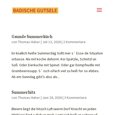
Gsunde Summerküch
von
Thomas Huber
|
Juli 13, 2026
|
2 Kommentare
En knallich heiße Summerdäg Sollt mer s´ Esse de Situation
orbasse. Nix mit koche dehorm. Koi Spätzle, Schnitzl un
Soß. Oder Eierkuche mit Spinat. Oder gar Dompfnudle mit
Grumbeeresupp. S´ isch oifach viel zu heiß for so ebbes.
Ab em Sunndag gibt’s also als...
Summerhitz
von
Thomas Huber
|
Juni 29, 2026
|
3 Kommentare
Bleiern liegt die hitzich Luft iwerm Dorf Kriecht en jeden
Winkl nei Find a dich un mich. Legt sich heiß un schwer uf