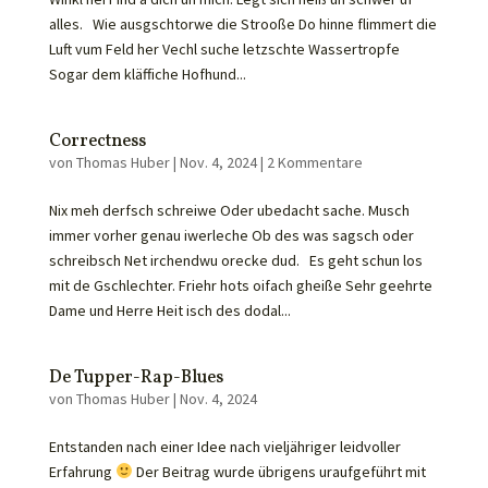
alles. Wie ausgschtorwe die Strooße Do hinne flimmert die
Luft vum Feld her Vechl suche letzschte Wassertropfe
Sogar dem kläffiche Hofhund...
Correctness
von
Thomas Huber
|
Nov. 4, 2024
|
2 Kommentare
Nix meh derfsch schreiwe Oder ubedacht sache. Musch
immer vorher genau iwerleche Ob des was sagsch oder
schreibsch Net irchendwu orecke dud. Es geht schun los
mit de Gschlechter. Friehr hots oifach gheiße Sehr geehrte
Dame und Herre Heit isch des dodal...
De Tupper-Rap-Blues
von
Thomas Huber
|
Nov. 4, 2024
Entstanden nach einer Idee nach vieljähriger leidvoller
Erfahrung
Der Beitrag wurde übrigens uraufgeführt mit