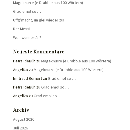
Mageknurre (e Drabble aus 100 Wörtern)
Grad emol so …
Uffg’macht, un glei wieder zu!
Der Messi
Wen wunnert’s ?
Neueste Kommentare
Petra RieBüh
zu
Mageknurre (e Drabble aus 100 Wörtern)
Angelika
zu
Mageknurre (e Drabble aus 100 Wörtern)
Irmtraud Bernert
zu
Grad emol so …
Petra RieBüh
zu
Grad emol so …
Angelika
zu
Grad emol so …
Archiv
August 2026
Juli 2026