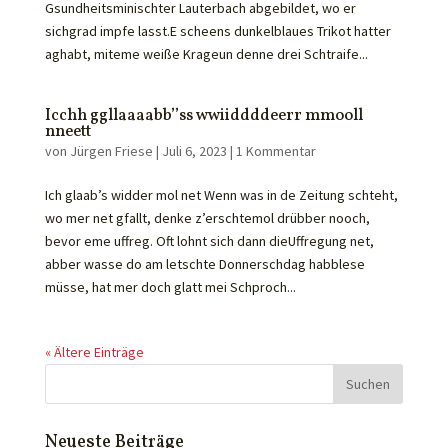
Gsundheitsminischter Lauterbach abgebildet, wo er
sichgrad impfe lasst.E scheens dunkelblaues Trikot hatter
aghabt, miteme weiße Krageun denne drei Schtraife...
Icchh ggllaaaabb’’ss wwiiddddeerr mmooll
nneett
von
Jürgen Friese
|
Juli 6, 2023
|
1 Kommentar
Ich glaab’s widder mol net Wenn was in de Zeitung schteht,
wo mer net gfallt, denke z’erschtemol drübber nooch,
bevor eme uffreg. Oft lohnt sich dann dieUffregung net,
abber wasse do am letschte Donnerschdag habblese
müsse, hat mer doch glatt mei Schproch...
« Ältere Einträge
Neueste Beiträge