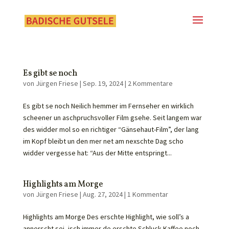
Es gibt se noch
von
Jürgen Friese
|
Sep. 19, 2024
|
2 Kommentare
Es gibt se noch Neilich hemmer im Fernseher en wirklich
scheener un aschpruchsvoller Film gsehe. Seit langem war
des widder mol so en richtiger “Gänsehaut-Film”, der lang
im Kopf bleibt un den mer net am nexschte Dag scho
widder vergesse hat: “Aus der Mitte entspringt...
Highlights am Morge
von
Jürgen Friese
|
Aug. 27, 2024
|
1 Kommentar
Highlights am Morge Des erschte Highlight, wie soll’s a
annerscht sei, isch immer de erschte Schluck Kaffee noch