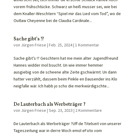
vorem frühschtücke. Schwarz un heiß musser sei, wie bei
dem Knaller-Weschtern “Spiel mir das Lied vom Tod”, wo de
Outlaw Cheyenne bei de Claudia Cardinale...
Sache gibt’s !?
von
Jürgen Friese
|
Feb. 25, 2024
|
1 Kommentar
Sache gibt’s !? Geschtern hat me mein alter Jugendfreund
Hannes widder mol bsucht. Un wie immer hemmer
ausgiebig von de scheene alte Zeite gschwärmt. Un dann
hatter verzählt, dassem beim Pinkle en Dausender ins Klo
neigfalle wär. Ich habb jo scho die merkwürdigschte...
De Lauterbach als Werbeträger ?
von
Jürgen Friese
|
Sep. 23, 2023
|
2 Kommentare
De Lauterbach als Werbeträger ?Uff de Titelseit von unserer
Tageszeitung war in derre Woch emol eFoto vom