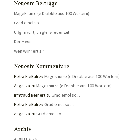
Neueste Beiträge
Mageknurre (e Drabble aus 100 Wörtern)
Grad emol so …
Uffg’macht, un glei wieder zu!
Der Messi
Wen wunnert’s ?
Neueste Kommentare
Petra RieBüh
zu
Mageknurre (e Drabble aus 100 Wörtern)
Angelika
zu
Mageknurre (e Drabble aus 100 Wörtern)
Irmtraud Bernert
zu
Grad emol so …
Petra RieBüh
zu
Grad emol so …
Angelika
zu
Grad emol so …
Archiv
August 2026