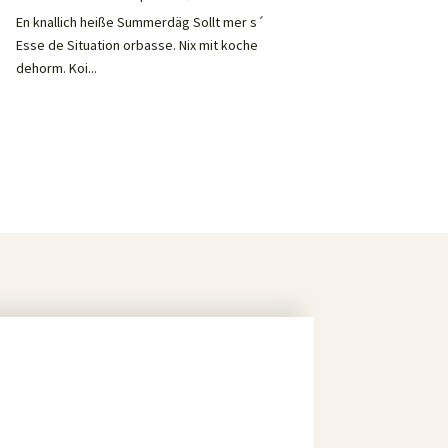
En knallich heiße Summerdäg Sollt mer s´
Esse de Situation orbasse. Nix mit koche
dehorm. Koi...