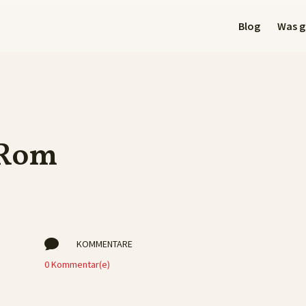
Blog
Was gi
 Rom

KOMMENTARE
0 Kommentar(e)