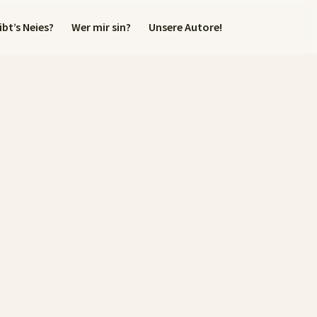
bt’s Neies?
Wer mir sin?
Unsere Autore!