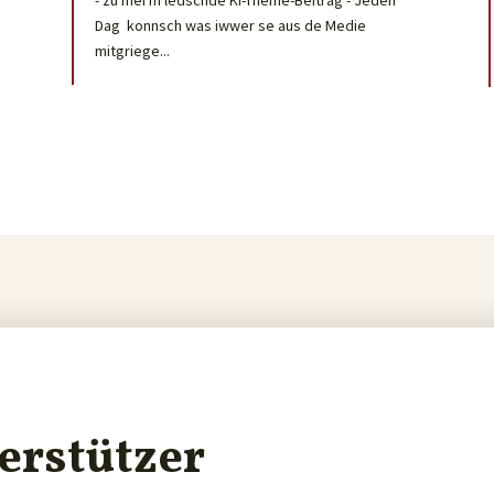
- zu mei'm ledschde KI-Theme-Beitrag - Jeden
Dag konnsch was iwwer se aus de Medie
mitgriege...
erstützer