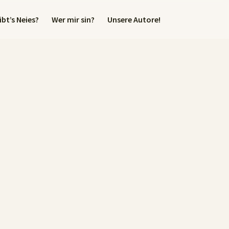
bt’s Neies?
Wer mir sin?
Unsere Autore!