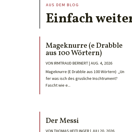
AUS DEM BLOG
Einfach weite
Mageknurre (e Drabble
aus 100 Wörtern)
VON
IRMTRAUD BERNERT
|
AUG. 4, 2026
Mageknurre (E Drabble aus 100 Wörtern) „Un
fer was isch des grusliche Inschtrument?
Fascht wie e...
Der Messi
VON
THOMAS HEITLINGER
|
JULI 20, 2026