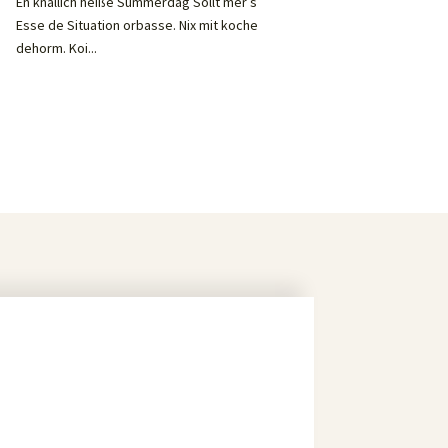
En knallich heiße Summerdäg Sollt mer s´
Esse de Situation orbasse. Nix mit koche
dehorm. Koi...