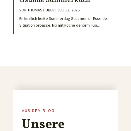
Gsunde Summerküch
VON
THOMAS HUBER
|
JULI 13, 2026
En knallich heiße Summerdäg Sollt mer s´ Esse de
Situation orbasse. Nix mit koche dehorm. Koi...
AUS DEM BLOG
Unsere