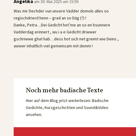
Angelika
am 30. Mai 2025 um 15:59
Was mir Dechder vun unsere Vädder domols alles so
regischdrierd henn – grad an so Däg (?) !
Danke, Petra…Dei Gedicht hot’me an so en bsunnere
Vadderdag erinnert , wu i a e Gedicht driwwer
gschriwwe ghat hab…dess hot sich net greimt wie Deins ,
awwer inhaltlich viel gemeinsam mit demm !
Noch mehr badische Texte
Hier auf dem Blog jetzt weiterlesen: Badische
Gedichte, Kurzgeschichten und Sound&Video
ansehen.