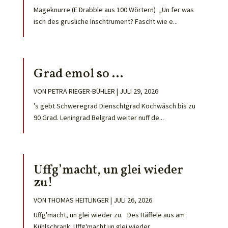
Mageknurre (E Drabble aus 100 Wörtern) „Un fer was
isch des grusliche Inschtrument? Fascht wie e...
Grad emol so …
VON
PETRA RIEGER-BÜHLER
|
JULI 29, 2026
’s gebt Schweregrad Dienschtgrad Kochwäsch bis zu
90 Grad. Leningrad Belgrad weiter nuff de...
Uffg’macht, un glei wieder
zu!
VON
THOMAS HEITLINGER
|
JULI 26, 2026
Uffg'macht, un glei wieder zu. Des Häffele aus am
Kühlschrank: Uffg'macht un glei wieder...