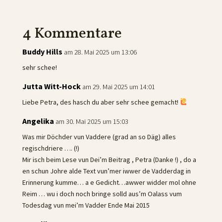
4 Kommentare
Buddy Hills
am 28. Mai 2025 um 13:06
sehr schee!
Jutta Witt-Hock
am 29. Mai 2025 um 14:01
Liebe Petra, des hasch du aber sehr schee gemacht!
Angelika
am 30. Mai 2025 um 15:03
Was mir Döchder vun Vaddere (grad an so Däg) alles
regischdriere …. (!)
Mir isch beim Lese vun Dei’m Beitrag , Petra (Danke !) , do a
en schun Johre alde Text vun’mer iwwer de Vadderdag in
Erinnerung kumme… a e Gedicht…awwer widder mol ohne
Reim … wu i doch noch bringe solld aus’m Oalass vum
Todesdag vun mei’m Vadder Ende Mai 2015