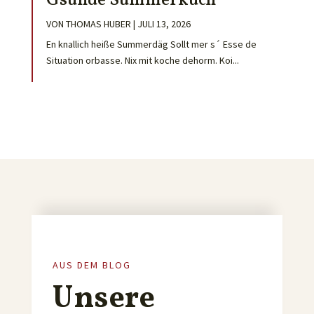
Gsunde Summerküch
VON
THOMAS HUBER
|
JULI 13, 2026
En knallich heiße Summerdäg Sollt mer s´ Esse de
Situation orbasse. Nix mit koche dehorm. Koi...
AUS DEM BLOG
Unsere