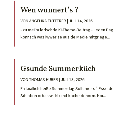
Wen wunnert’s ?
VON
ANGELIKA FUTTERER
|
JULI 14, 2026
- zu mei'm ledschde KI-Theme-Beitrag - Jeden Dag
konnsch was iwwer se aus de Medie mitgriege...
Gsunde Summerküch
VON
THOMAS HUBER
|
JULI 13, 2026
En knallich heiße Summerdäg Sollt mer s´ Esse de
Situation orbasse. Nix mit koche dehorm. Koi...