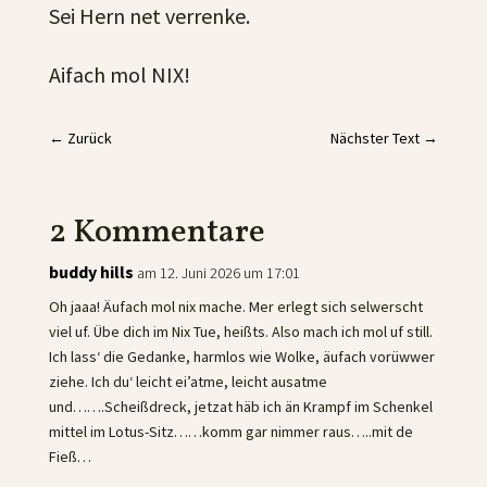
Sei Hern net verrenke.
Aifach mol NIX!
←
Zurück
Nächster Text
→
2 Kommentare
buddy hills
am 12. Juni 2026 um 17:01
Oh jaaa! Äufach mol nix mache. Mer erlegt sich selwerscht
viel uf. Übe dich im Nix Tue, heißts. Also mach ich mol uf still.
Ich lass‘ die Gedanke, harmlos wie Wolke, äufach vorüwwer
ziehe. Ich du‘ leicht ei’atme, leicht ausatme
und…….Scheißdreck, jetzat häb ich än Krampf im Schenkel
mittel im Lotus-Sitz……komm gar nimmer raus…..mit de
Fieß…