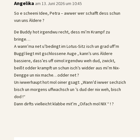
Angelika
am 13. Juni 2026 um 10:45
So e scheeni Idee, Petra – awwer wer schafft dess schun
vun uns Äldere ?
De Buddy hot irgendwu recht, dess mi’m Krampf zu
bringe…
A wann’ma net u’bedingt im Lotus-Sitz isch un grad uff’m
Buggl liegt mit gschlossene Auge , kann’s uns Äldere
bassiere, dass’es uff oimol irgendwu weh dud, zwickt,
beißt odder krampft un schun isch’s widder aus mi’m Nix-
Dengge un nix mache…odder net ?
Un iwwerhaupt hot mol oiner gsagt: „Wann’d iwwer sechzich
bisch un morgens uffwachsch un ’s dud der nix weh, bisch
dod !“
Dann dirfts vielleicht klabbe mit’m „Oifach mol NIX “ ! ?