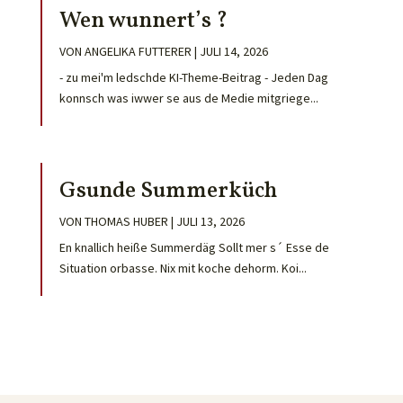
Wen wunnert’s ?
VON
ANGELIKA FUTTERER
|
JULI 14, 2026
- zu mei'm ledschde KI-Theme-Beitrag - Jeden Dag
konnsch was iwwer se aus de Medie mitgriege...
Gsunde Summerküch
VON
THOMAS HUBER
|
JULI 13, 2026
En knallich heiße Summerdäg Sollt mer s´ Esse de
Situation orbasse. Nix mit koche dehorm. Koi...