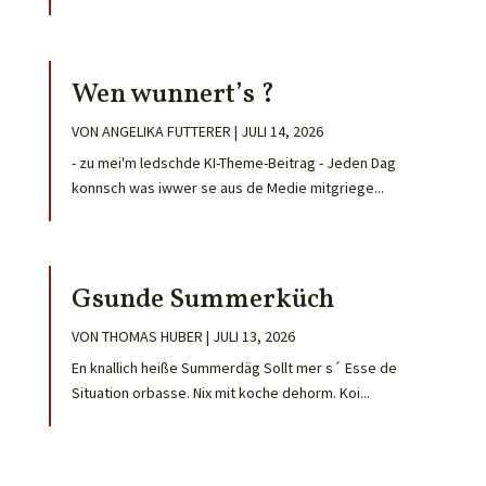
Wen wunnert’s ?
VON
ANGELIKA FUTTERER
|
JULI 14, 2026
- zu mei'm ledschde KI-Theme-Beitrag - Jeden Dag
konnsch was iwwer se aus de Medie mitgriege...
Gsunde Summerküch
VON
THOMAS HUBER
|
JULI 13, 2026
En knallich heiße Summerdäg Sollt mer s´ Esse de
Situation orbasse. Nix mit koche dehorm. Koi...