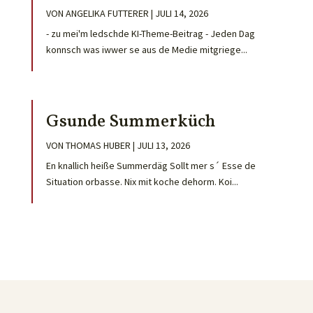
VON
ANGELIKA FUTTERER
|
JULI 14, 2026
- zu mei'm ledschde KI-Theme-Beitrag - Jeden Dag
konnsch was iwwer se aus de Medie mitgriege...
Gsunde Summerküch
VON
THOMAS HUBER
|
JULI 13, 2026
En knallich heiße Summerdäg Sollt mer s´ Esse de
Situation orbasse. Nix mit koche dehorm. Koi...