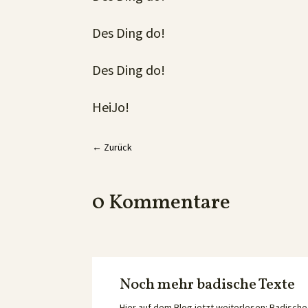
Des Ding do!
Des Ding do!
HeiJo!
←
Zurück
0 Kommentare
Noch mehr badische Texte
Hier auf dem Blog jetzt weiterlesen: Badisc