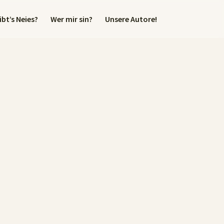
bt’s Neies?
Wer mir sin?
Unsere Autore!