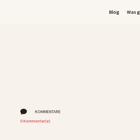
Blog
Was gi

KOMMENTARE
0 Kommentar(e)