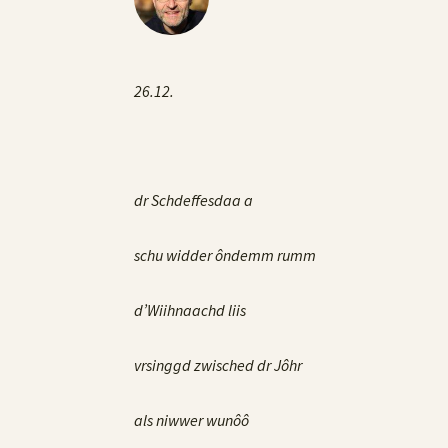
26.12.
dr Schdeffesdaa a
schu widder ôndemm rumm
d’Wiihnaachd liis
vrsinggd zwisched dr Jôhr
als niwwer wunôô