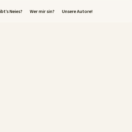
bt’s Neies?
Wer mir sin?
Unsere Autore!