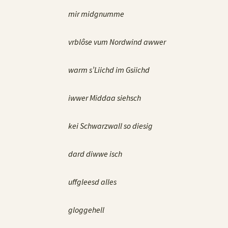
mir midgnumme
vrblôse vum Nordwind awwer
warm s’Liichd im Gsiichd
iwwer Middaa siehsch
kei Schwarzwall so diesig
dard diwwe isch
uffgleesd alles
gloggehell