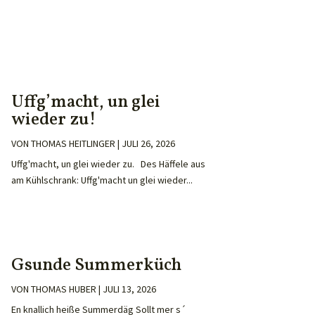
Uffg’macht, un glei
wieder zu!
VON
THOMAS HEITLINGER
|
JULI 26, 2026
Uffg'macht, un glei wieder zu. Des Häffele aus
am Kühlschrank: Uffg'macht un glei wieder...
Gsunde Summerküch
VON
THOMAS HUBER
|
JULI 13, 2026
En knallich heiße Summerdäg Sollt mer s´