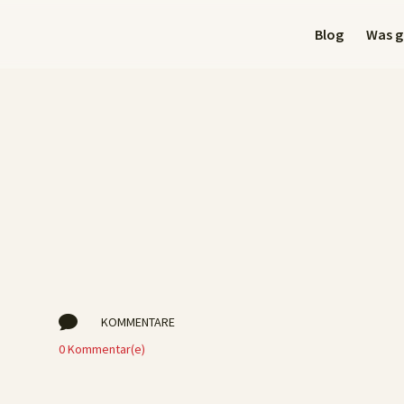
Blog
Was gi

KOMMENTARE
0 Kommentar(e)