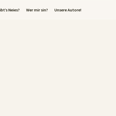
bt’s Neies?
Wer mir sin?
Unsere Autore!