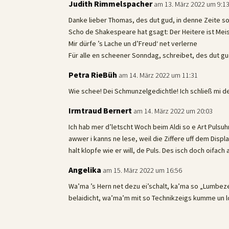
Judith Rimmelspacher
am 13. März 2022 um 9:1
Danke lieber Thomas, des dut gud, in denne Zeite s
Scho de Shakespeare hat gsagt: Der Heitere ist Mei
Mir dürfe ’s Lache un d’Freud‘ net verlerne
Für alle en scheener Sonndag, schreibet, des dut gud
Petra RieBüh
am 14. März 2022 um 11:31
Wie schee! Dei Schmunzelgedichtle! Ich schließ mi de
Irmtraud Bernert
am 14. März 2022 um 20:03
Ich hab mer d’letscht Woch beim Aldi so e Art Pulsuhr
awwer i kanns ne lese, weil die Ziffere uff dem Displ
halt klopfe wie er will, de Puls. Des isch doch oifach
Angelika
am 15. März 2022 um 16:56
Wa’ma ’s Hern net dezu ei’schalt, ka’ma so „Lumbez
belaidicht, wa’ma’m mit so Technikzeigs kumme un 