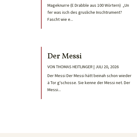
Mageknurre (E Drabble aus 100 Wörtern) „Un
fer was isch des grusliche Inschtrument?
Fascht wie e...
Der Messi
VON
THOMAS HEITLINGER
|
JULI 20, 2026
Der Messi Der Messi hätt beinah schon wieder
ä Tor g'schosse. Sie kenne der Messi net. Der
Messi...