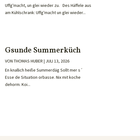
Uffg'macht, un glei wieder zu. Des Häffele aus
am Kühlschrank: Uffg'macht un glei wieder...
Gsunde Summerküch
VON
THOMAS HUBER
|
JULI 13, 2026
En knallich heiße Summerdäg Sollt mer s´
Esse de Situation orbasse. Nix mit koche
dehorm. Koi...