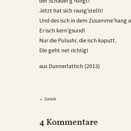
der Schädel g’röngt!
Jetzt hat sich rausg’stellt!
Und des isch in dem Zusamme’hang ar
Er isch kern’gsund!
Nur die Pulsuhr, die isch kaputt.
Die geht net richtig!
aus Dunnerlattich (2013)
←
Zurück
4 Kommentare