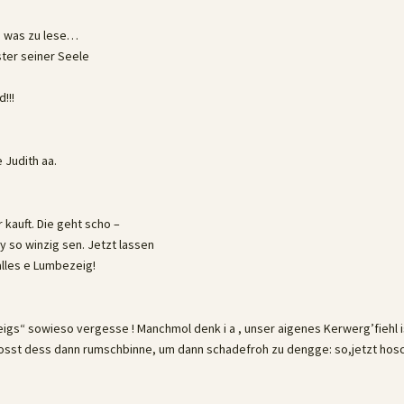
3
o was zu lese…
ster seiner Seele
!!!
 Judith aa.
 kauft. Die geht scho –
ay so winzig sen. Jetzt lassen
 alles e Lumbezeig!
eigs“ sowieso vergesse ! Manchmol denk i a , unser aigenes Kerwerg’fiehl 
losst dess dann rumschbinne, um dann schadefroh zu dengge: so,jetzt hosc